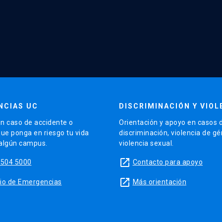
NCIAS UC
DISCRIMINACIÓN Y VIOL
n caso de accidente o
Orientación y apoyo en casos 
que ponga en riesgo tu vida
discriminación, violencia de g
 algún campus.
violencia sexual.
launch
5504 5000
Contacto para apoyo
launch
sitio de Emergencias
Más orientación