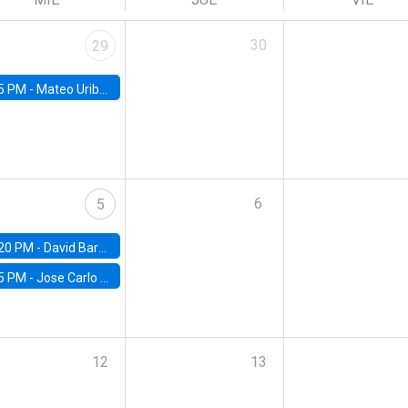
30
29
5 PM -
Mateo Uribe-Castro, Universidad de los Andes (Colombia)
6
5
20 PM -
David Bardey, Universidad de los Andes - CEDE
5 PM -
Jose Carlo Bermudez, UC (ME) & World Bank
12
13