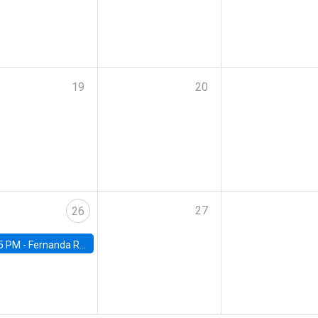
19
20
27
26
5 PM -
Fernanda Rojas Ampuero, University of Wisconsin-Madison