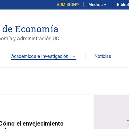
ADMISIÓN
Medios
arrow_drop_down
Biblio
o de Economía
nomía y Administración UC
Académicos e Investigación
Noticias
arrow_drop_down
 Cómo el envejecimiento