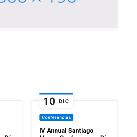
10
DIC
Conferencias
IV Annual Santiago