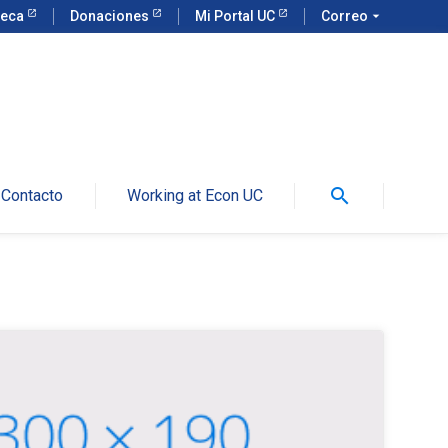
teca
Donaciones
Mi Portal UC
Correo
arrow_drop_down
search
Contacto
Working at Econ UC