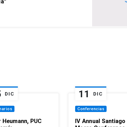
ia”
5
11
DIC
DIC
narios
Conferencias
r Heumann, PUC
IV Annual Santiago