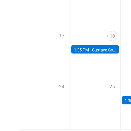
17
18
1:35 PM -
Gustavo González, Banco Central de Chile
24
25
1:3