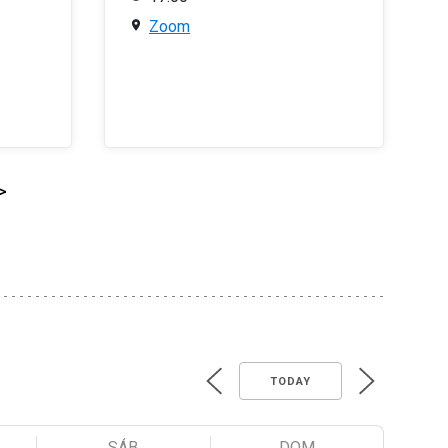
Zoom
>
TODAY
SÁB
DOM