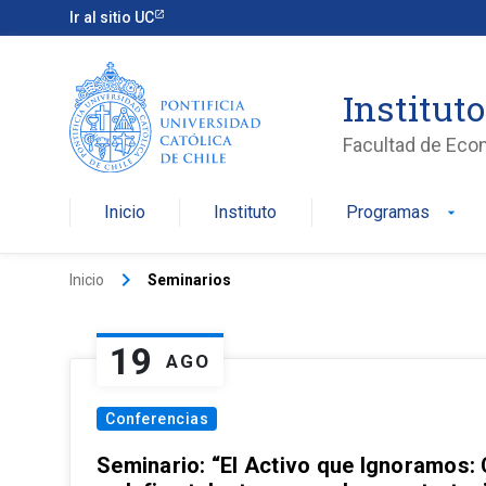
Ir al sitio UC
Institut
Facultad de Eco
Inicio
Instituto
Programas
arrow_drop_down
keyboard_arrow_right
Inicio
Seminarios
19
AGO
Conferencias
Seminario: “El Activo que Ignoramos: