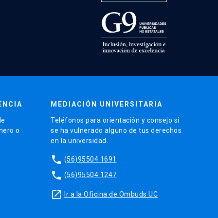
ENCIA
MEDIACIÓN UNIVERSITARIA
de
Teléfonos para orientación y consejo si
énero o
se ha vulnerado alguno de tus derechos
en la universidad.
phone
(56)95504 1691
phone
(56)95504 1247
launch
Ir a la Oficina de Ombuds UC