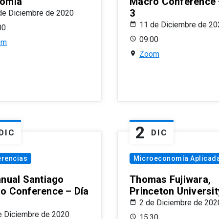
omía
Macro Conference 
3
de Diciembre de 2020
11 de Diciembre de 20
00
09:00
om
Zoom
2
DIC
DIC
erencias
Microeconomía Aplicad
nnual Santiago
Thomas Fujiwara,
o Conference – Día
Princeton Universit
2 de Diciembre de 202
e Diciembre de 2020
15:30