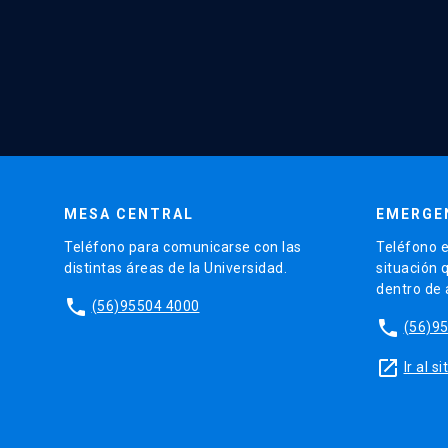
MESA CENTRAL
EMERGE
Teléfono para comunicarse con las
Teléfono e
distintas áreas de la Universidad.
situación 
dentro de
phone
(56)95504 4000
phone
(56)9
launch
Ir al 