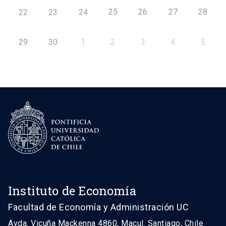
25
26
27
28
22
23
24
29
30
1
2
3
4
5
Instituto de Economía
Facultad de Economía y Administración UC
Avda. Vicuña Mackenna 4860, Macul. Santiago, Chile