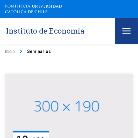
Instituto de Economía
keyboard_arrow_right
Inicio
Seminarios