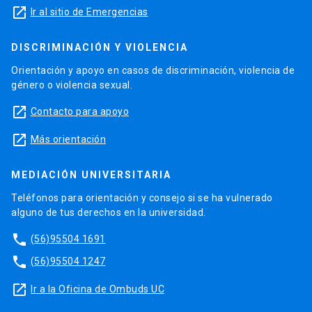
launch
Ir al sitio de Emergencias
DISCRIMINACIÓN Y VIOLENCIA
Orientación y apoyo en casos de discriminación, violencia de
género o violencia sexual.
launch
Contacto para apoyo
launch
Más orientación
MEDIACIÓN UNIVERSITARIA
Teléfonos para orientación y consejo si se ha vulnerado
alguno de tus derechos en la universidad.
phone
(56)95504 1691
phone
(56)95504 1247
launch
Ir a la Oficina de Ombuds UC