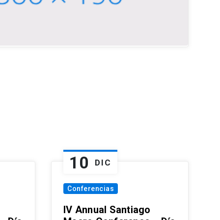
10
DIC
Conferencias
IV Annual Santiago