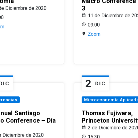
omía
Macro Conference 
3
de Diciembre de 2020
11 de Diciembre de 20
00
09:00
om
Zoom
2
DIC
DIC
erencias
Microeconomía Aplicad
nnual Santiago
Thomas Fujiwara,
o Conference – Día
Princeton Universit
2 de Diciembre de 202
e Diciembre de 2020
15:30