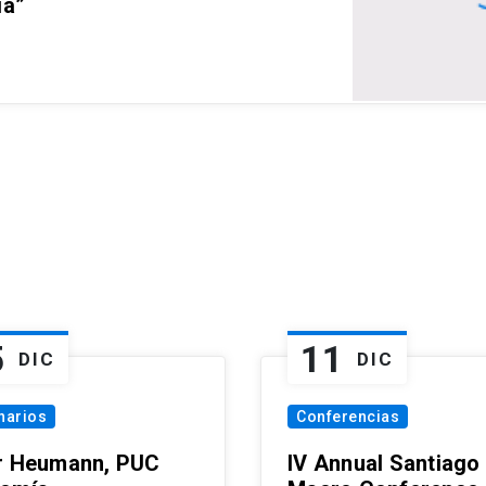
ia”
5
11
DIC
DIC
narios
Conferencias
r Heumann, PUC
IV Annual Santiago