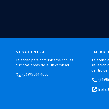
MESA CENTRAL
EMERGE
Teléfono para comunicarse con las
Teléfono e
distintas áreas de la Universidad.
situación 
dentro de
phone
(56)95504 4000
phone
(56)9
launch
Ir al 