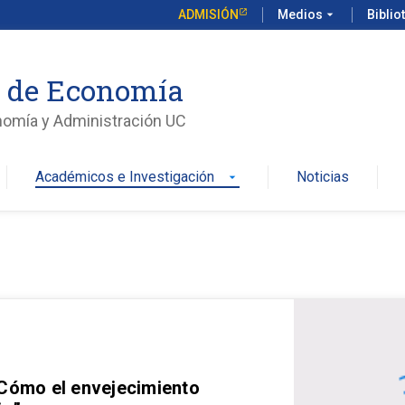
ADMISIÓN
Medios
arrow_drop_down
Biblio
o de Economía
nomía y Administración UC
Académicos e Investigación
Noticias
arrow_drop_down
 Cómo el envejecimiento