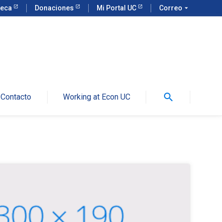
teca
Donaciones
Mi Portal UC
Correo
arrow_drop_down
search
Contacto
Working at Econ UC