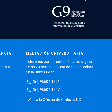
ENCIA
MEDIACIÓN UNIVERSITARIA
de
Teléfonos para orientación y consejo si
énero o
se ha vulnerado alguno de tus derechos
en la universidad.
phone
(56)95504 1691
phone
(56)95504 1247
launch
Ir a la Oficina de Ombuds UC