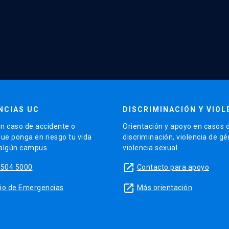
NCIAS UC
DISCRIMINACIÓN Y VIOL
n caso de accidente o
Orientación y apoyo en casos 
que ponga en riesgo tu vida
discriminación, violencia de g
 algún campus.
violencia sexual.
launch
5504 5000
Contacto para apoyo
launch
sitio de Emergencias
Más orientación