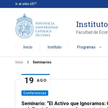
Ir al sitio UC
Institut
Facultad de Eco
Inicio
Instituto
Programas
arrow_drop_down
keyboard_arrow_right
Inicio
Seminarios
19
AGO
Conferencias
Seminario: “El Activo que Ignoramos: