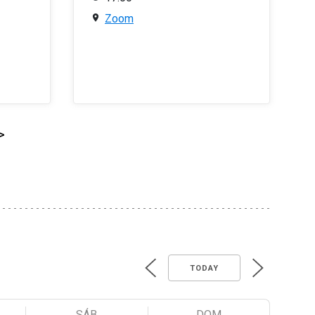
Zoom
>
TODAY
SÁB
DOM