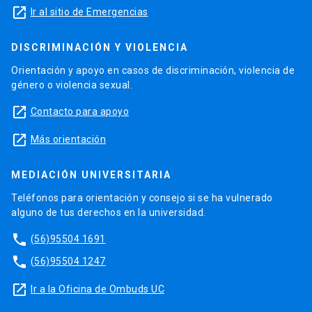
launch
Ir al sitio de Emergencias
DISCRIMINACIÓN Y VIOLENCIA
Orientación y apoyo en casos de discriminación, violencia de
género o violencia sexual.
launch
Contacto para apoyo
launch
Más orientación
MEDIACIÓN UNIVERSITARIA
Teléfonos para orientación y consejo si se ha vulnerado
alguno de tus derechos en la universidad.
phone
(56)95504 1691
phone
(56)95504 1247
launch
Ir a la Oficina de Ombuds UC