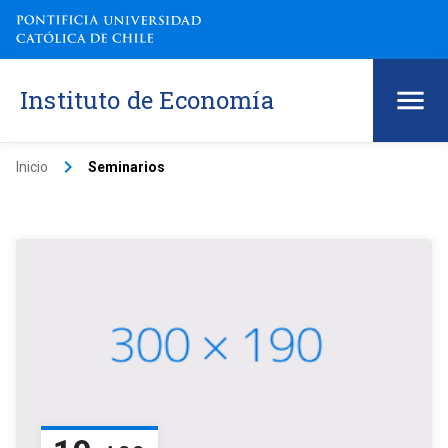
Instituto de Economía
keyboard_arrow_right
Inicio
Seminarios