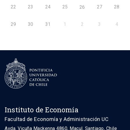
22
23
24
25
27
28
26
29
30
31
1
2
3
4
Instituto de Economía
Facultad de Economía y Administración UC
Avda. Vicuña Mackenna 4860, Macul. Santiago, Chile