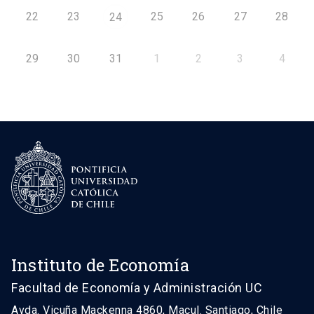
22
23
25
26
27
28
24
29
30
31
1
2
3
4
Instituto de Economía
Facultad de Economía y Administración UC
Avda. Vicuña Mackenna 4860, Macul. Santiago, Chile