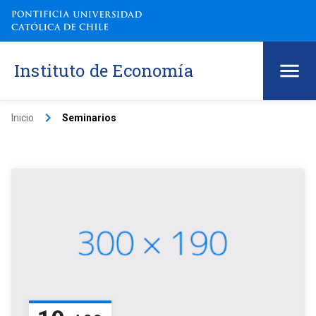
Instituto de Economía
keyboard_arrow_right
Inicio
Seminarios