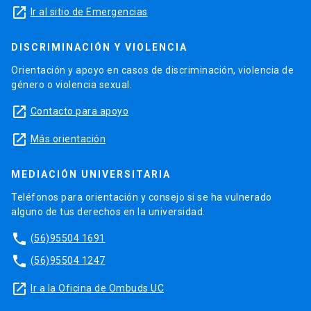
launch
Ir al sitio de Emergencias
DISCRIMINACIÓN Y VIOLENCIA
Orientación y apoyo en casos de discriminación, violencia de
género o violencia sexual.
launch
Contacto para apoyo
launch
Más orientación
MEDIACIÓN UNIVERSITARIA
Teléfonos para orientación y consejo si se ha vulnerado
alguno de tus derechos en la universidad.
phone
(56)95504 1691
phone
(56)95504 1247
launch
Ir a la Oficina de Ombuds UC