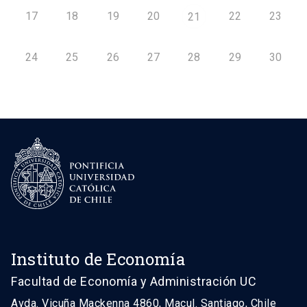
17
18
19
20
22
23
21
24
25
26
27
28
29
30
Instituto de Economía
Facultad de Economía y Administración UC
Avda. Vicuña Mackenna 4860, Macul. Santiago, Chile