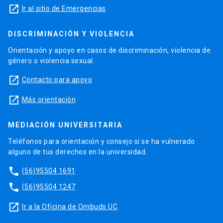
launch
Ir al sitio de Emergencias
DISCRIMINACIÓN Y VIOLENCIA
Orientación y apoyo en casos de discriminación, violencia de
género o violencia sexual.
launch
Contacto para apoyo
launch
Más orientación
MEDIACIÓN UNIVERSITARIA
Teléfonos para orientación y consejo si se ha vulnerado
alguno de tus derechos en la universidad.
phone
(56)95504 1691
phone
(56)95504 1247
launch
Ir a la Oficina de Ombuds UC