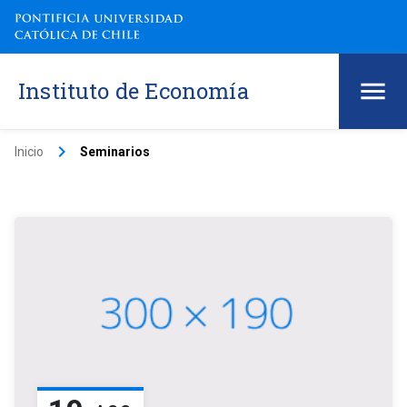
Instituto de Economía
keyboard_arrow_right
Inicio
Seminarios