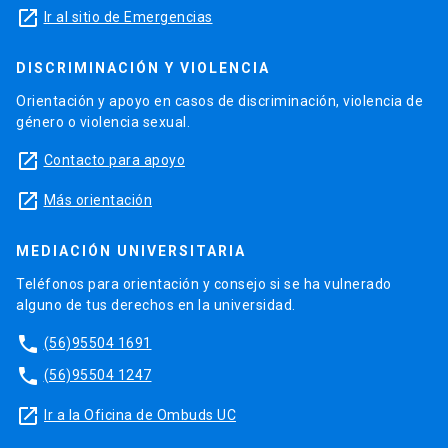
launch
Ir al sitio de Emergencias
DISCRIMINACIÓN Y VIOLENCIA
Orientación y apoyo en casos de discriminación, violencia de
género o violencia sexual.
launch
Contacto para apoyo
launch
Más orientación
MEDIACIÓN UNIVERSITARIA
Teléfonos para orientación y consejo si se ha vulnerado
alguno de tus derechos en la universidad.
phone
(56)95504 1691
phone
(56)95504 1247
launch
Ir a la Oficina de Ombuds UC