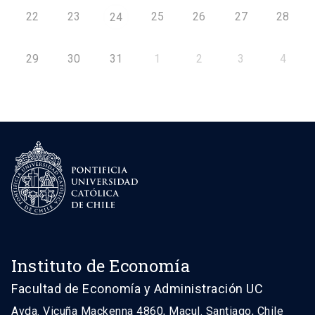
22
23
25
26
27
28
24
29
30
31
1
2
3
4
Instituto de Economía
Facultad de Economía y Administración UC
Avda. Vicuña Mackenna 4860, Macul. Santiago, Chile