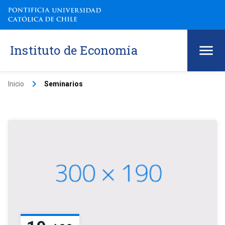
Instituto de Economía
keyboard_arrow_right
Inicio
Seminarios