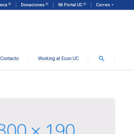
teca
Donaciones
Mi Portal UC
Correo
arrow_drop_down
search
Contacto
Working at Econ UC