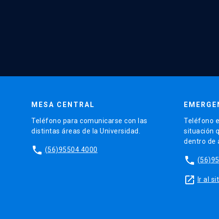
MESA CENTRAL
EMERGE
Teléfono para comunicarse con las
Teléfono e
distintas áreas de la Universidad.
situación 
dentro de
phone
(56)95504 4000
phone
(56)9
launch
Ir al 