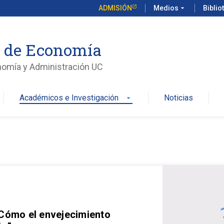
ADMISIÓN
Medios
arrow_drop_down
Biblio
o de Economía
nomía y Administración UC
Académicos e Investigación
Noticias
arrow_drop_down
 Cómo el envejecimiento