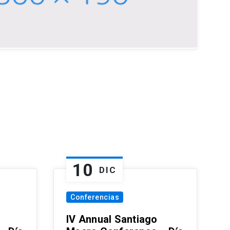
10
DIC
Conferencias
IV Annual Santiago