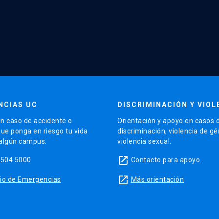
NCIAS UC
DISCRIMINACIÓN Y VIOL
n caso de accidente o
Orientación y apoyo en casos 
que ponga en riesgo tu vida
discriminación, violencia de g
 algún campus.
violencia sexual.
launch
5504 5000
Contacto para apoyo
launch
sitio de Emergencias
Más orientación