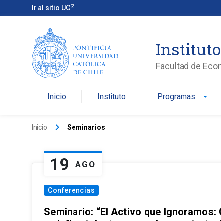
Ir al sitio UC
Institut
Facultad de Eco
Inicio
Instituto
Programas
arrow_drop_down
keyboard_arrow_right
Inicio
Seminarios
19
AGO
Conferencias
Seminario: “El Activo que Ignoramos: