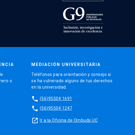
ENCIA
MEDIACIÓN UNIVERSITARIA
de
Teléfonos para orientación y consejo si
énero o
se ha vulnerado alguno de tus derechos
en la universidad.
phone
(56)95504 1691
phone
(56)95504 1247
launch
Ir a la Oficina de Ombuds UC