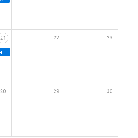
22
23
21
hile
28
29
30