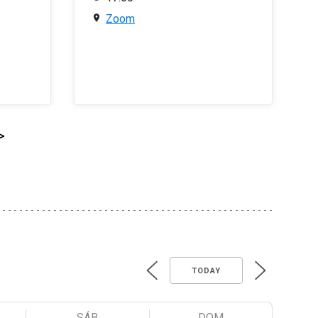
Zoom
>
TODAY
SÁB
DOM