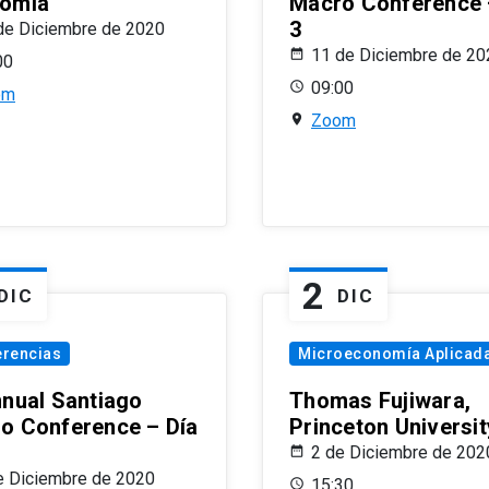
omía
Macro Conference 
3
de Diciembre de 2020
11 de Diciembre de 20
00
09:00
om
Zoom
2
DIC
DIC
erencias
Microeconomía Aplicad
nnual Santiago
Thomas Fujiwara,
o Conference – Día
Princeton Universit
2 de Diciembre de 202
e Diciembre de 2020
15:30