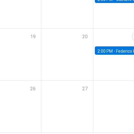
19
20
2:00 PM -
Federico Huneeus - Banco Central de C
26
27