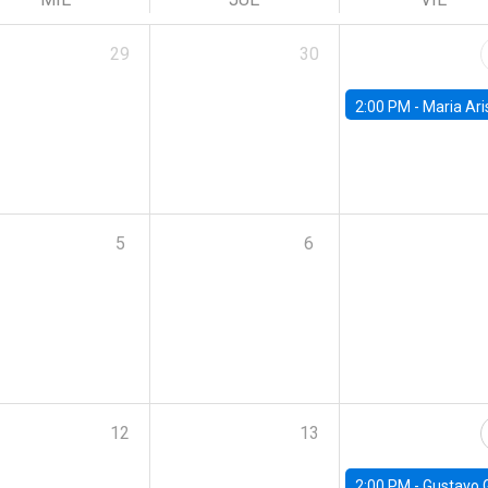
29
30
2:00 PM -
Maria Aristizabal-Ramirez, FED
5
6
12
13
2:00 PM -
Gustavo González - Banco Central d