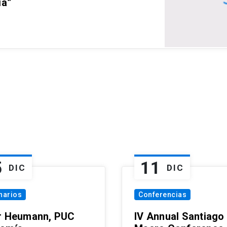
ia”
5
11
DIC
DIC
narios
Conferencias
r Heumann, PUC
IV Annual Santiago