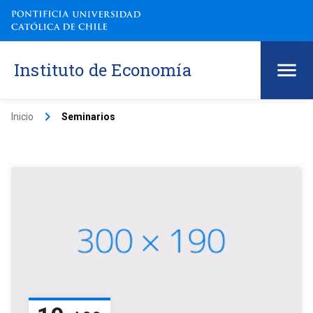
Instituto de Economía
keyboard_arrow_right
Inicio
Seminarios