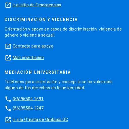
launch
Ir al sitio de Emergencias
DISCRIMINACIÓN Y VIOLENCIA
Orientación y apoyo en casos de discriminación, violencia de
género o violencia sexual.
launch
Contacto para apoyo
launch
Más orientación
MEDIACIÓN UNIVERSITARIA
Teléfonos para orientación y consejo si se ha vulnerado
alguno de tus derechos en la universidad.
phone
(56)95504 1691
phone
(56)95504 1247
launch
Ir a la Oficina de Ombuds UC