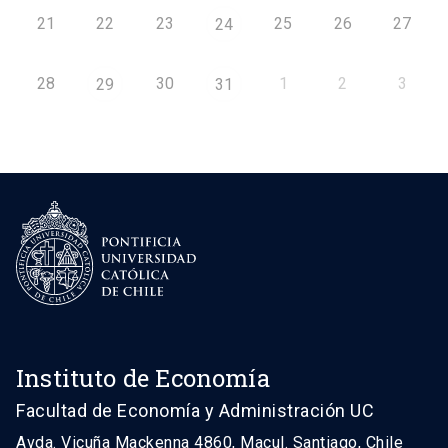
21
22
23
25
26
27
24
28
30
1
2
3
29
31
Instituto de Economía
Facultad de Economía y Administración UC
Avda. Vicuña Mackenna 4860, Macul. Santiago, Chile