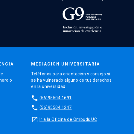
ENCIA
MEDIACIÓN UNIVERSITARIA
de
Teléfonos para orientación y consejo si
énero o
se ha vulnerado alguno de tus derechos
en la universidad.
phone
(56)95504 1691
phone
(56)95504 1247
launch
Ir a la Oficina de Ombuds UC