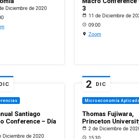
omía
Macro Conference 
3
de Diciembre de 2020
11 de Diciembre de 20
00
09:00
om
Zoom
2
DIC
DIC
erencias
Microeconomía Aplicad
nnual Santiago
Thomas Fujiwara,
o Conference – Día
Princeton Universit
2 de Diciembre de 202
e Diciembre de 2020
15:30