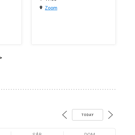
Zoom
>
TODAY
SÁB
DOM