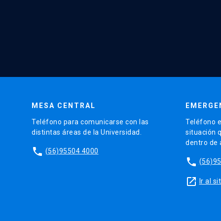
MESA CENTRAL
EMERGE
Teléfono para comunicarse con las
Teléfono e
distintas áreas de la Universidad.
situación 
dentro de
phone
(56)95504 4000
phone
(56)9
launch
Ir al 