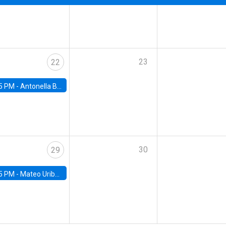
23
22
5 PM -
Antonella Bancalari, Institute for Fiscal Studies (IFS) and Research Associate at University College London (UCL)
30
29
5 PM -
Mateo Uribe-Castro, Universidad de los Andes (Colombia)