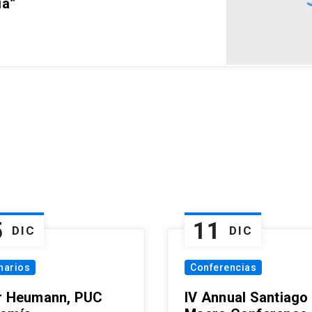
ia”
5
11
DIC
DIC
narios
Conferencias
r Heumann, PUC
IV Annual Santiago