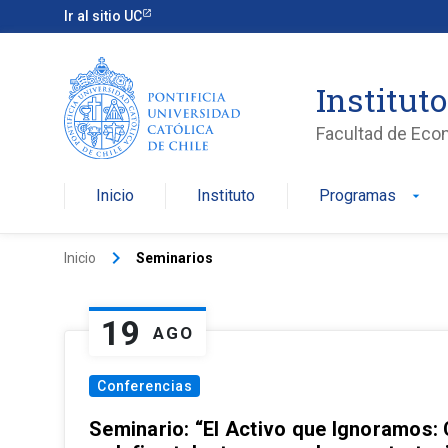
Ir al sitio UC
Institut
Facultad de Eco
Inicio
Instituto
Programas
arrow_drop_down
keyboard_arrow_right
Inicio
Seminarios
19
AGO
Conferencias
Seminario: “El Activo que Ignoramos: