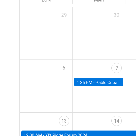
29
30
6
7
1:35 PM -
Pablo Cuba, FED Board
13
14
12:00 AM -
XIX Ridge Forum 2024