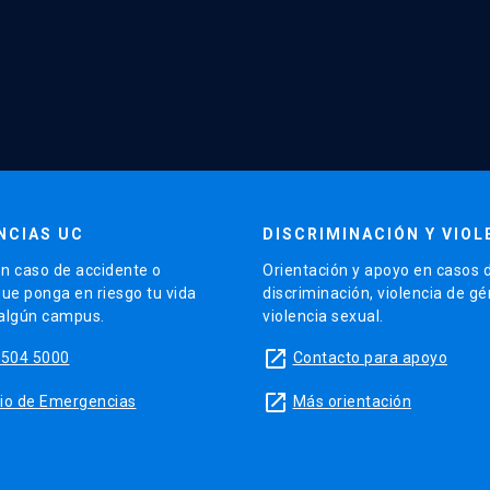
NCIAS UC
DISCRIMINACIÓN Y VIOL
n caso de accidente o
Orientación y apoyo en casos 
que ponga en riesgo tu vida
discriminación, violencia de g
 algún campus.
violencia sexual.
launch
5504 5000
Contacto para apoyo
launch
sitio de Emergencias
Más orientación