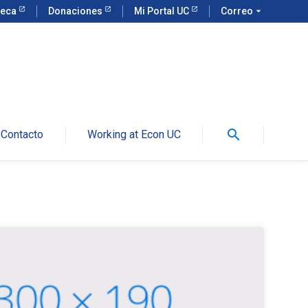
teca
Donaciones
Mi Portal UC
Correo
arrow_drop_down
search
Contacto
Working at Econ UC