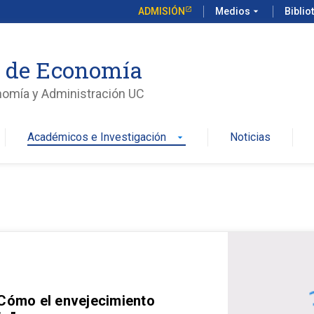
ADMISIÓN
Medios
arrow_drop_down
Biblio
o de Economía
nomía y Administración UC
Académicos e Investigación
Noticias
arrow_drop_down
 Cómo el envejecimiento