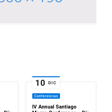
10
DIC
Conferencias
IV Annual Santiago