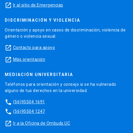
launch
Ir al sitio de Emergencias
DISCRIMINACIÓN Y VIOLENCIA
Orientación y apoyo en casos de discriminación, violencia de
género o violencia sexual.
launch
Contacto para apoyo
launch
Más orientación
MEDIACIÓN UNIVERSITARIA
Teléfonos para orientación y consejo si se ha vulnerado
alguno de tus derechos en la universidad.
phone
(56)95504 1691
phone
(56)95504 1247
launch
Ir a la Oficina de Ombuds UC