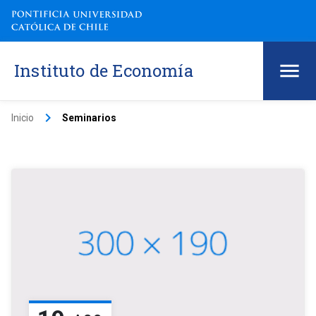
Instituto de Economía
keyboard_arrow_right
Inicio
Seminarios