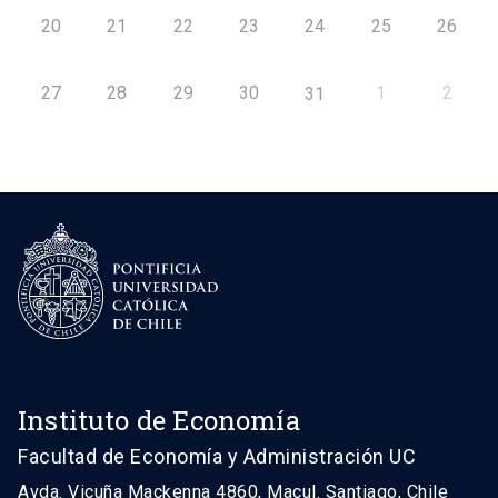
20
21
22
23
24
25
26
27
28
29
30
1
2
31
Instituto de Economía
Facultad de Economía y Administración UC
Avda. Vicuña Mackenna 4860, Macul. Santiago, Chile