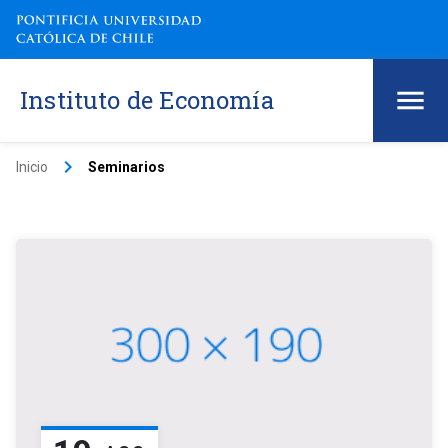
Instituto de Economía
keyboard_arrow_right
Inicio
Seminarios