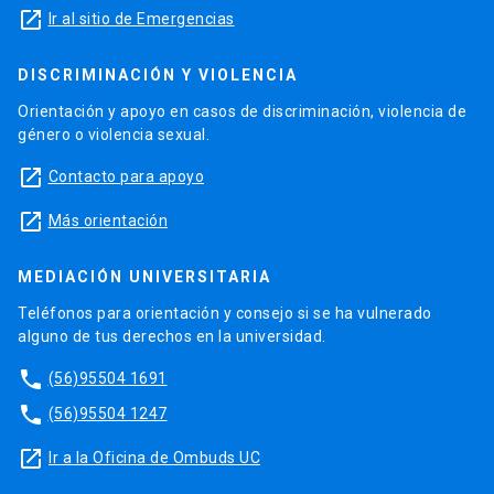
launch
Ir al sitio de Emergencias
DISCRIMINACIÓN Y VIOLENCIA
Orientación y apoyo en casos de discriminación, violencia de
género o violencia sexual.
launch
Contacto para apoyo
launch
Más orientación
MEDIACIÓN UNIVERSITARIA
Teléfonos para orientación y consejo si se ha vulnerado
alguno de tus derechos en la universidad.
phone
(56)95504 1691
phone
(56)95504 1247
launch
Ir a la Oficina de Ombuds UC