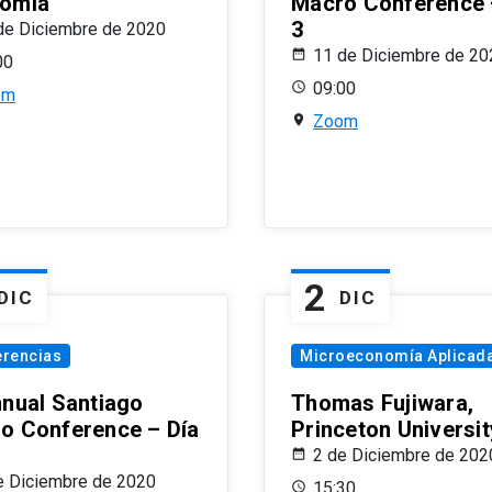
omía
Macro Conference 
3
de Diciembre de 2020
11 de Diciembre de 20
00
09:00
om
Zoom
2
DIC
DIC
erencias
Microeconomía Aplicad
nnual Santiago
Thomas Fujiwara,
o Conference – Día
Princeton Universit
2 de Diciembre de 202
e Diciembre de 2020
15:30