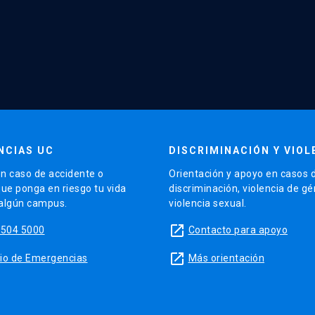
NCIAS UC
DISCRIMINACIÓN Y VIOL
n caso de accidente o
Orientación y apoyo en casos 
que ponga en riesgo tu vida
discriminación, violencia de g
 algún campus.
violencia sexual.
launch
5504 5000
Contacto para apoyo
launch
sitio de Emergencias
Más orientación