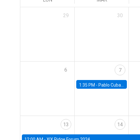
29
30
6
7
1:35 PM -
Pablo Cuba, FED Board
13
14
12:00 AM -
XIX Ridge Forum 2024