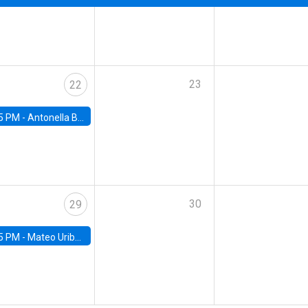
23
22
5 PM -
Antonella Bancalari, Institute for Fiscal Studies (IFS) and Research Associate at University College London (UCL)
30
29
5 PM -
Mateo Uribe-Castro, Universidad de los Andes (Colombia)