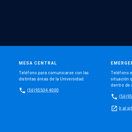
MESA CENTRAL
EMERGE
Teléfono para comunicarse con las
Teléfono e
distintas áreas de la Universidad.
situación 
dentro de
phone
(56)95504 4000
phone
(56)9
launch
Ir al 