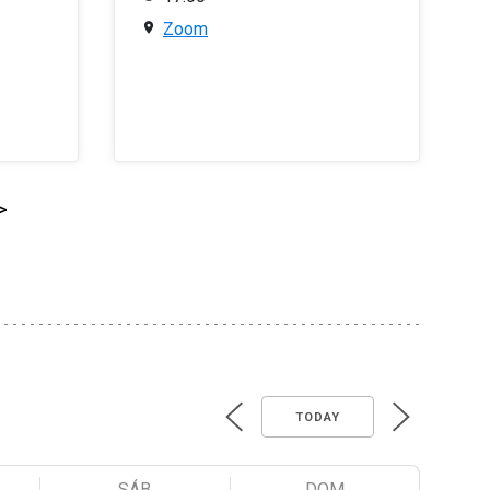
Zoom
>
TODAY
SÁB
DOM