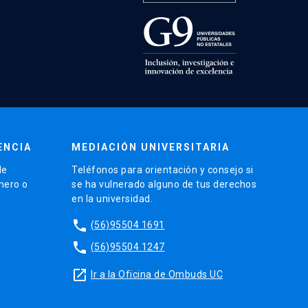
ENCIA
MEDIACIÓN UNIVERSITARIA
de
Teléfonos para orientación y consejo si
énero o
se ha vulnerado alguno de tus derechos
en la universidad.
phone
(56)95504 1691
phone
(56)95504 1247
launch
Ir a la Oficina de Ombuds UC