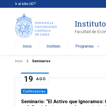
Ir al sitio UC
Institut
Facultad de Eco
Inicio
Instituto
Programas
arrow_drop_down
keyboard_arrow_right
Inicio
Seminarios
19
AGO
Conferencias
Seminario: “El Activo que Ignoramos: