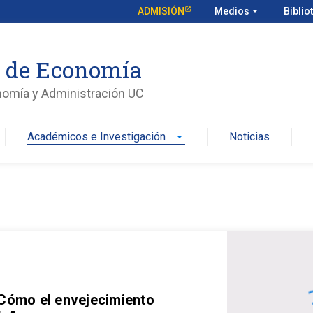
ADMISIÓN
Medios
arrow_drop_down
Biblio
o de Economía
nomía y Administración UC
Académicos e Investigación
Noticias
arrow_drop_down
 Cómo el envejecimiento