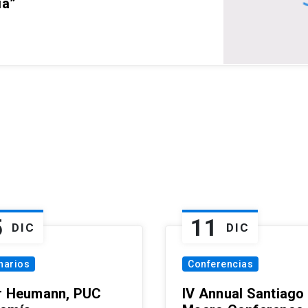
ia”
5
11
DIC
DIC
narios
Conferencias
r Heumann, PUC
IV Annual Santiago