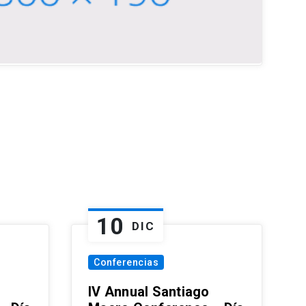
10
DIC
Conferencias
IV Annual Santiago