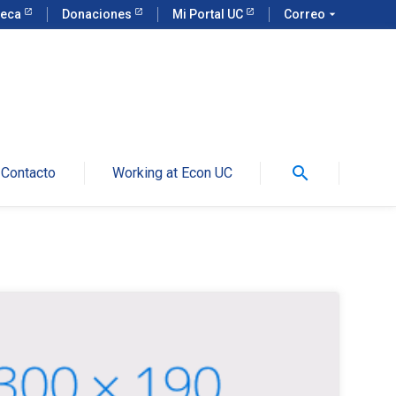
teca
Donaciones
Mi Portal UC
Correo
arrow_drop_down
search
Contacto
Working at Econ UC