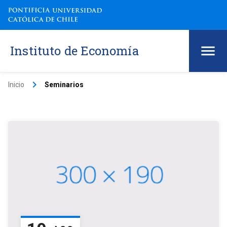
Instituto de Economía
keyboard_arrow_right
Inicio
Seminarios