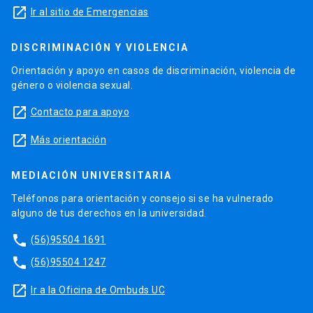
launch
Ir al sitio de Emergencias
DISCRIMINACIÓN Y VIOLENCIA
Orientación y apoyo en casos de discriminación, violencia de
género o violencia sexual.
launch
Contacto para apoyo
launch
Más orientación
MEDIACIÓN UNIVERSITARIA
Teléfonos para orientación y consejo si se ha vulnerado
alguno de tus derechos en la universidad.
phone
(56)95504 1691
phone
(56)95504 1247
launch
Ir a la Oficina de Ombuds UC