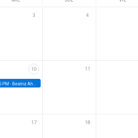
3
4
11
10
5 PM -
Beatriz Ahumada, PhD candidate, Universidad de Pittsburgh
17
18