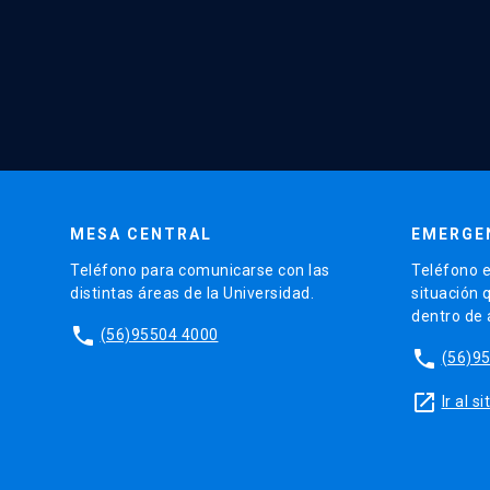
MESA CENTRAL
EMERGE
Teléfono para comunicarse con las
Teléfono e
distintas áreas de la Universidad.
situación 
dentro de
phone
(56)95504 4000
phone
(56)9
launch
Ir al 