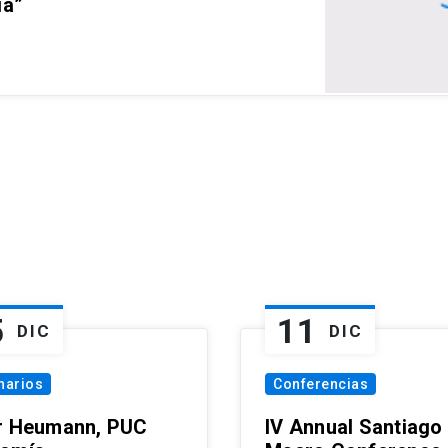
ia”
5
11
DIC
DIC
narios
Conferencias
r Heumann, PUC
IV Annual Santiago