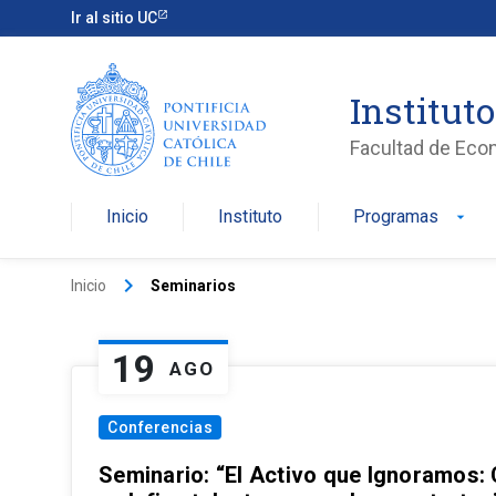
Ir al sitio UC
Institut
Facultad de Eco
Inicio
Instituto
Programas
arrow_drop_down
keyboard_arrow_right
Inicio
Seminarios
19
AGO
Conferencias
Seminario: “El Activo que Ignoramos: