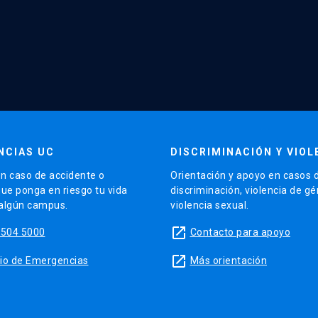
NCIAS UC
DISCRIMINACIÓN Y VIOL
n caso de accidente o
Orientación y apoyo en casos 
que ponga en riesgo tu vida
discriminación, violencia de g
 algún campus.
violencia sexual.
launch
5504 5000
Contacto para apoyo
launch
sitio de Emergencias
Más orientación