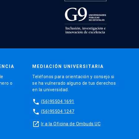
ENCIA
MEDIACIÓN UNIVERSITARIA
de
Teléfonos para orientación y consejo si
énero o
se ha vulnerado alguno de tus derechos
en la universidad.
phone
(56)95504 1691
phone
(56)95504 1247
launch
Ir a la Oficina de Ombuds UC