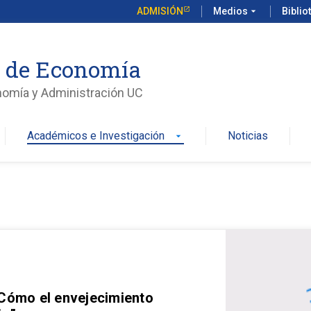
ADMISIÓN
Medios
arrow_drop_down
Biblio
o de Economía
nomía y Administración UC
Académicos e Investigación
Noticias
arrow_drop_down
 Cómo el envejecimiento