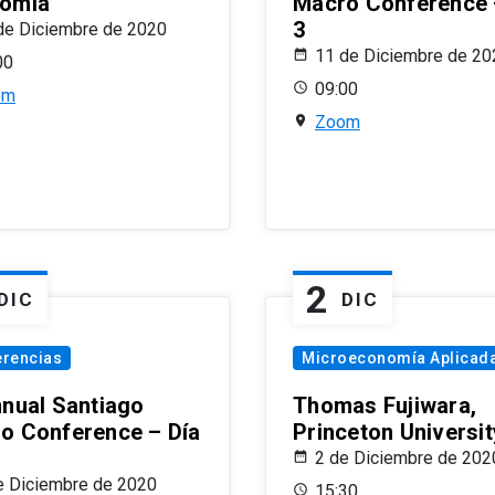
omía
Macro Conference 
3
de Diciembre de 2020
11 de Diciembre de 20
00
09:00
om
Zoom
2
DIC
DIC
erencias
Microeconomía Aplicad
nnual Santiago
Thomas Fujiwara,
o Conference – Día
Princeton Universit
2 de Diciembre de 202
e Diciembre de 2020
15:30