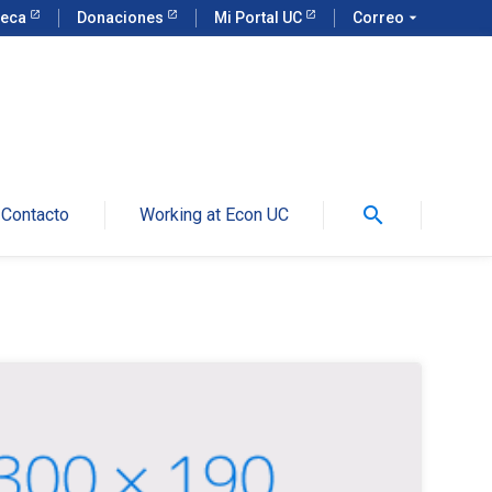
teca
Donaciones
Mi Portal UC
Correo
arrow_drop_down
search
Contacto
Working at Econ UC