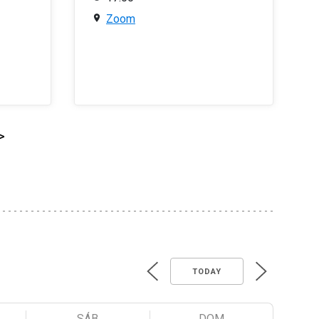
Zoom
>
TODAY
SÁB
DOM