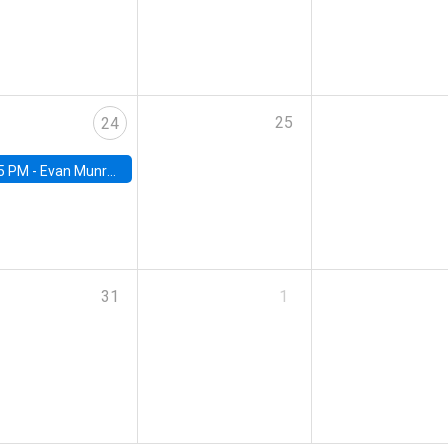
25
24
5 PM -
Evan Munro, Neyman Visiting Assistant Professor in the Department of Statistics at UC Berkeley
31
1