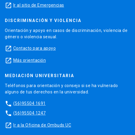
launch
Ir al sitio de Emergencias
DISCRIMINACIÓN Y VIOLENCIA
Orientación y apoyo en casos de discriminación, violencia de
género o violencia sexual.
launch
Contacto para apoyo
launch
Más orientación
MEDIACIÓN UNIVERSITARIA
Teléfonos para orientación y consejo si se ha vulnerado
alguno de tus derechos en la universidad.
phone
(56)95504 1691
phone
(56)95504 1247
launch
Ir a la Oficina de Ombuds UC