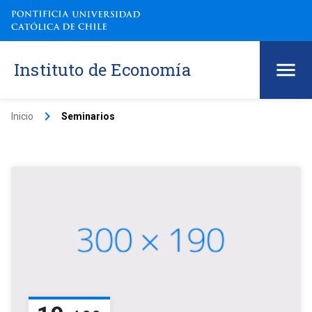
Instituto de Economía
keyboard_arrow_right
Inicio
Seminarios