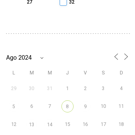
27
32
L
M
M
J
V
S
D
29
30
31
1
2
3
4
6
7
10
11
5
8
9
12
15
16
17
18
13
14