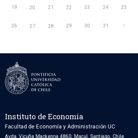
19
21
23
24
25
20
22
26
29
30
31
1
27
28
Instituto de Economía
Facultad de Economía y Administración UC
Avda. Vicuña Mackenna 4860, Macul. Santiago, Chile