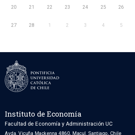
20
21
22
23
24
25
26
27
28
1
2
3
4
5
Instituto de Economía
Facultad de Economía y Administración UC
Avda. Vicuña Mackenna 4860, Macul. Santiago, Chile