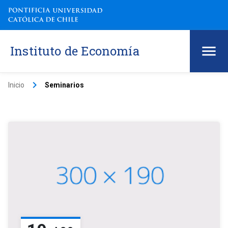
Instituto de Economía
keyboard_arrow_right
Inicio
Seminarios