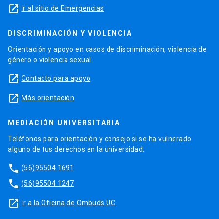
launch
Ir al sitio de Emergencias
DISCRIMINACIÓN Y VIOLENCIA
Orientación y apoyo en casos de discriminación, violencia de
género o violencia sexual.
launch
Contacto para apoyo
launch
Más orientación
MEDIACIÓN UNIVERSITARIA
Teléfonos para orientación y consejo si se ha vulnerado
alguno de tus derechos en la universidad.
phone
(56)95504 1691
phone
(56)95504 1247
launch
Ir a la Oficina de Ombuds UC