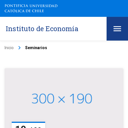
Instituto de Economía
keyboard_arrow_right
Inicio
Seminarios