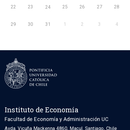
22
23
25
26
27
28
24
29
30
31
1
2
3
4
Instituto de Economía
Facultad de Economía y Administración UC
Avda. Vicuña Mackenna 4860, Macul. Santiago, Chile