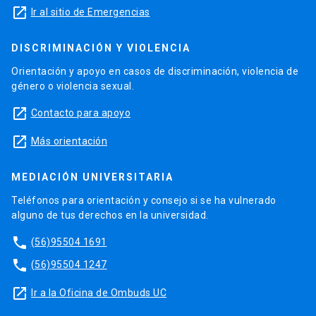
launch
Ir al sitio de Emergencias
DISCRIMINACIÓN Y VIOLENCIA
Orientación y apoyo en casos de discriminación, violencia de
género o violencia sexual.
launch
Contacto para apoyo
launch
Más orientación
MEDIACIÓN UNIVERSITARIA
Teléfonos para orientación y consejo si se ha vulnerado
alguno de tus derechos en la universidad.
phone
(56)95504 1691
phone
(56)95504 1247
launch
Ir a la Oficina de Ombuds UC