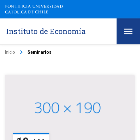
Instituto de Economía
keyboard_arrow_right
Inicio
Seminarios