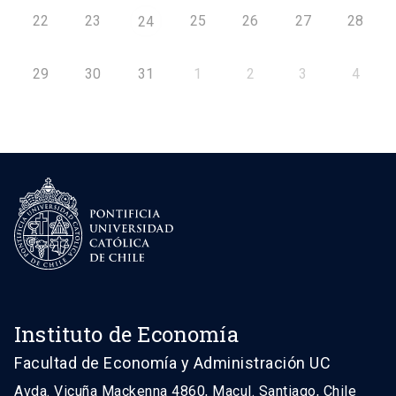
22
23
25
26
27
28
24
29
30
31
1
2
3
4
Instituto de Economía
Facultad de Economía y Administración UC
Avda. Vicuña Mackenna 4860, Macul. Santiago, Chile