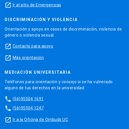
launch
Ir al sitio de Emergencias
DISCRIMINACIÓN Y VIOLENCIA
Orientación y apoyo en casos de discriminación, violencia de
género o violencia sexual.
launch
Contacto para apoyo
launch
Más orientación
MEDIACIÓN UNIVERSITARIA
Teléfonos para orientación y consejo si se ha vulnerado
alguno de tus derechos en la universidad.
phone
(56)95504 1691
phone
(56)95504 1247
launch
Ir a la Oficina de Ombuds UC