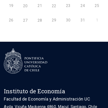
19
21
23
24
25
20
22
26
29
30
31
1
27
28
Instituto de Economía
Facultad de Economía y Administración UC
Avda. Vicuña Mackenna 4860, Macul. Santiago, Chile