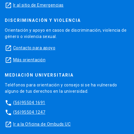
launch
Ir al sitio de Emergencias
DISCRIMINACIÓN Y VIOLENCIA
Orientación y apoyo en casos de discriminación, violencia de
género o violencia sexual.
launch
Contacto para apoyo
launch
Más orientación
MEDIACIÓN UNIVERSITARIA
Teléfonos para orientación y consejo si se ha vulnerado
alguno de tus derechos en la universidad.
phone
(56)95504 1691
phone
(56)95504 1247
launch
Ir a la Oficina de Ombuds UC