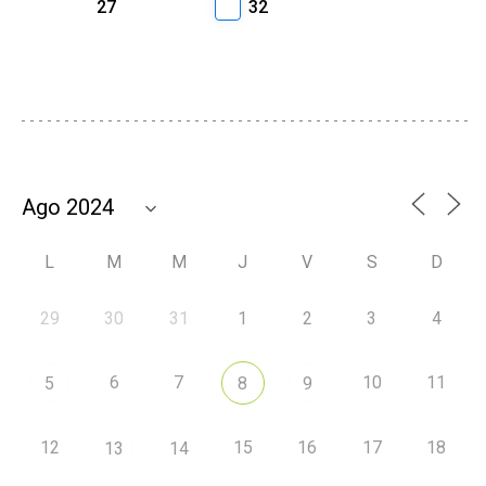
27
32
L
M
M
J
V
S
D
29
30
31
1
2
3
4
6
7
10
11
5
8
9
12
15
16
17
18
13
14