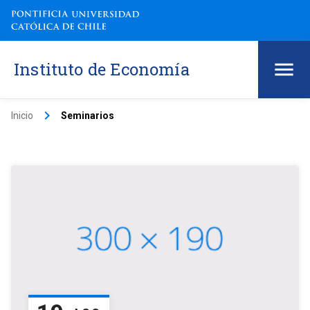
Instituto de Economía
keyboard_arrow_right
Inicio
Seminarios