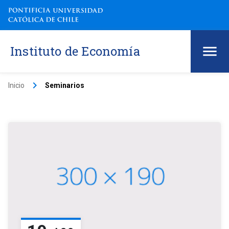
Instituto de Economía
keyboard_arrow_right
Inicio
Seminarios