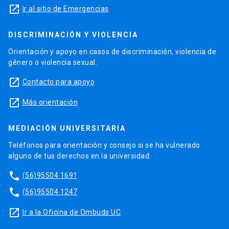
launch
Ir al sitio de Emergencias
DISCRIMINACIÓN Y VIOLENCIA
Orientación y apoyo en casos de discriminación, violencia de
género o violencia sexual.
launch
Contacto para apoyo
launch
Más orientación
MEDIACIÓN UNIVERSITARIA
Teléfonos para orientación y consejo si se ha vulnerado
alguno de tus derechos en la universidad.
phone
(56)95504 1691
phone
(56)95504 1247
launch
Ir a la Oficina de Ombuds UC