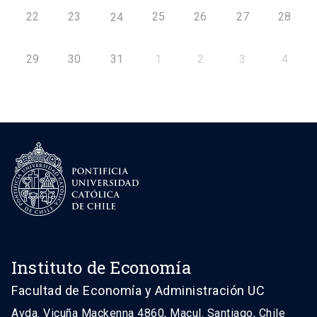
22
23
25
26
27
28
24
29
30
31
1
2
3
4
Instituto de Economía
Facultad de Economía y Administración UC
Avda. Vicuña Mackenna 4860, Macul. Santiago, Chile