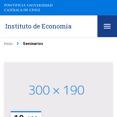
Instituto de Economía
keyboard_arrow_right
Inicio
Seminarios