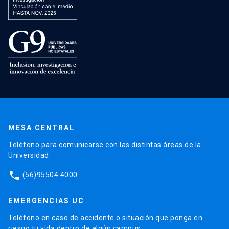
MESA CENTRAL
Teléfono para comunicarse con las distintas áreas de la
Universidad.
phone
(56)95504 4000
EMERGENCIAS UC
Teléfono en caso de accidente o situación que ponga en
riesgo tu vida dentro de algún campus.