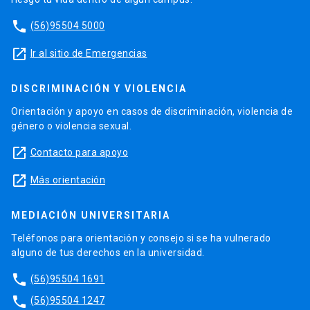
phone
(56)95504 5000
launch
Ir al sitio de Emergencias
DISCRIMINACIÓN Y VIOLENCIA
Orientación y apoyo en casos de discriminación, violencia de
género o violencia sexual.
launch
Contacto para apoyo
launch
Más orientación
MEDIACIÓN UNIVERSITARIA
Teléfonos para orientación y consejo si se ha vulnerado
alguno de tus derechos en la universidad.
phone
(56)95504 1691
phone
(56)95504 1247