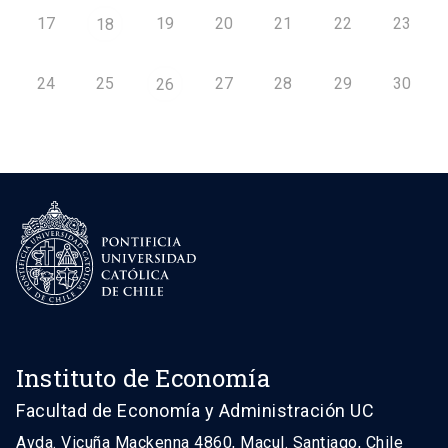
17
19
20
21
22
23
18
24
25
27
28
29
30
26
Instituto de Economía
Facultad de Economía y Administración UC
Avda. Vicuña Mackenna 4860, Macul. Santiago, Chile