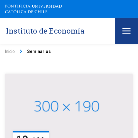
Instituto de Economía
keyboard_arrow_right
Inicio
Seminarios