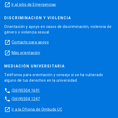
launch
Ir al sitio de Emergencias
DISCRIMINACIÓN Y VIOLENCIA
Orientación y apoyo en casos de discriminación, violencia de
género o violencia sexual.
launch
Contacto para apoyo
launch
Más orientación
MEDIACIÓN UNIVERSITARIA
Teléfonos para orientación y consejo si se ha vulnerado
alguno de tus derechos en la universidad.
phone
(56)95504 1691
phone
(56)95504 1247
launch
Ir a la Oficina de Ombuds UC