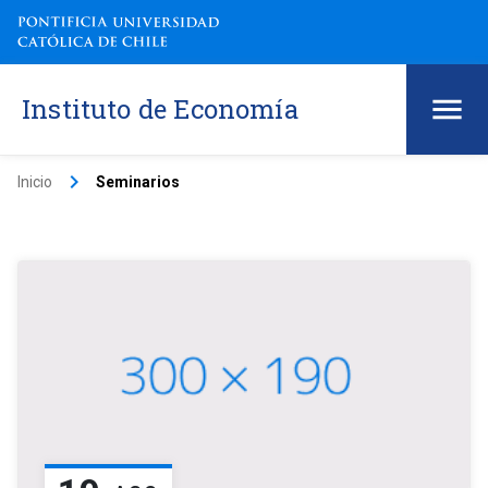
Instituto de Economía
keyboard_arrow_right
Inicio
Seminarios