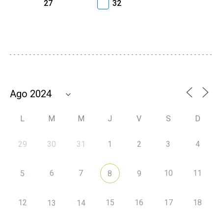
27
32
L
M
M
J
V
S
D
29
30
31
1
2
3
4
6
7
10
11
5
8
9
12
15
16
17
18
13
14