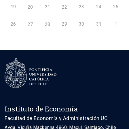
19
21
23
24
25
20
22
26
29
30
31
1
27
28
Instituto de Economía
Facultad de Economía y Administración UC
Avda. Vicuña Mackenna 4860, Macul. Santiago, Chile