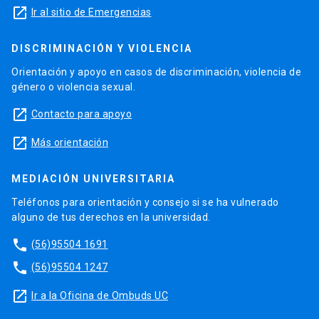
launch
Ir al sitio de Emergencias
DISCRIMINACIÓN Y VIOLENCIA
Orientación y apoyo en casos de discriminación, violencia de
género o violencia sexual.
launch
Contacto para apoyo
launch
Más orientación
MEDIACIÓN UNIVERSITARIA
Teléfonos para orientación y consejo si se ha vulnerado
alguno de tus derechos en la universidad.
phone
(56)95504 1691
phone
(56)95504 1247
launch
Ir a la Oficina de Ombuds UC