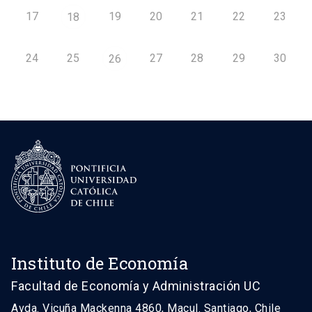
17
19
20
21
22
23
18
24
25
27
28
29
30
26
Instituto de Economía
Facultad de Economía y Administración UC
Avda. Vicuña Mackenna 4860, Macul. Santiago, Chile