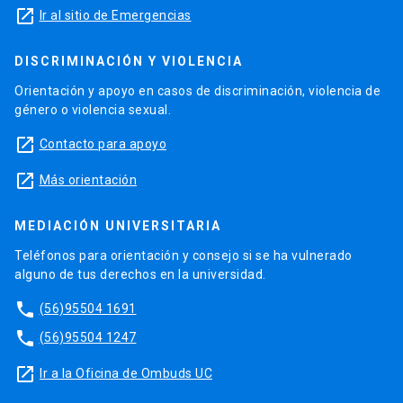
launch
Ir al sitio de Emergencias
DISCRIMINACIÓN Y VIOLENCIA
Orientación y apoyo en casos de discriminación, violencia de
género o violencia sexual.
launch
Contacto para apoyo
launch
Más orientación
MEDIACIÓN UNIVERSITARIA
Teléfonos para orientación y consejo si se ha vulnerado
alguno de tus derechos en la universidad.
phone
(56)95504 1691
phone
(56)95504 1247
launch
Ir a la Oficina de Ombuds UC