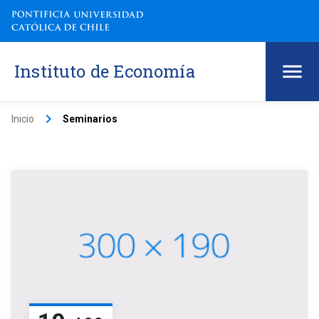
Instituto de Economía
keyboard_arrow_right
Inicio
Seminarios