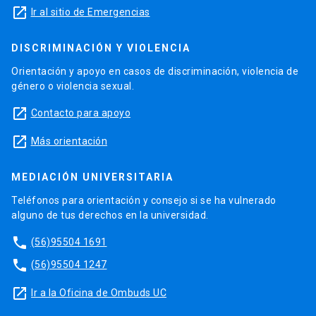
launch
Ir al sitio de Emergencias
DISCRIMINACIÓN Y VIOLENCIA
Orientación y apoyo en casos de discriminación, violencia de
género o violencia sexual.
launch
Contacto para apoyo
launch
Más orientación
MEDIACIÓN UNIVERSITARIA
Teléfonos para orientación y consejo si se ha vulnerado
alguno de tus derechos en la universidad.
phone
(56)95504 1691
phone
(56)95504 1247
launch
Ir a la Oficina de Ombuds UC