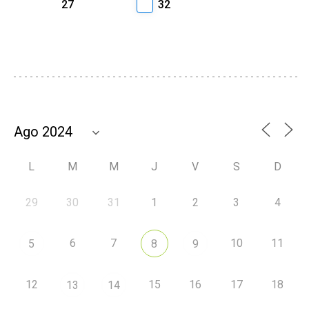
27
32
L
M
M
J
V
S
D
29
30
31
1
2
3
4
6
7
10
11
5
8
9
12
15
16
17
18
13
14