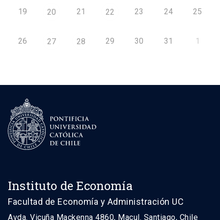
19
21
23
24
25
20
22
26
29
30
31
1
27
28
Instituto de Economía
Facultad de Economía y Administración UC
Avda. Vicuña Mackenna 4860, Macul. Santiago, Chile