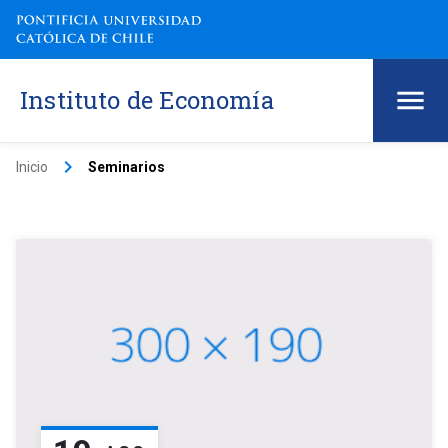
Instituto de Economía
keyboard_arrow_right
Inicio
Seminarios