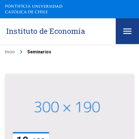
Instituto de Economía
keyboard_arrow_right
Inicio
Seminarios