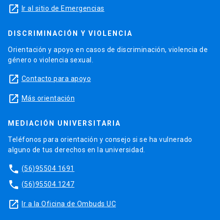
launch
Ir al sitio de Emergencias
DISCRIMINACIÓN Y VIOLENCIA
Orientación y apoyo en casos de discriminación, violencia de
género o violencia sexual.
launch
Contacto para apoyo
launch
Más orientación
MEDIACIÓN UNIVERSITARIA
Teléfonos para orientación y consejo si se ha vulnerado
alguno de tus derechos en la universidad.
phone
(56)95504 1691
phone
(56)95504 1247
launch
Ir a la Oficina de Ombuds UC