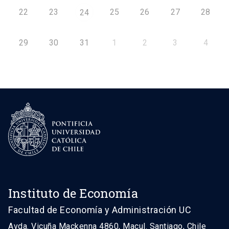
22
23
25
26
27
28
24
29
30
31
1
2
3
4
Instituto de Economía
Facultad de Economía y Administración UC
Avda. Vicuña Mackenna 4860, Macul. Santiago, Chile