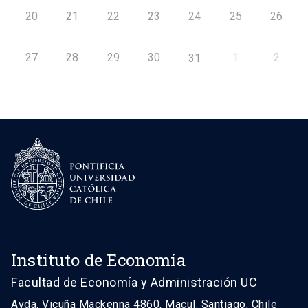
20
21
22
23
24
25
26
27
28
29
30
1
2
31
Instituto de Economía
Facultad de Economía y Administración UC
Avda. Vicuña Mackenna 4860, Macul. Santiago, Chile