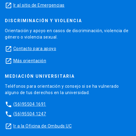
launch
Ir al sitio de Emergencias
DISCRIMINACIÓN Y VIOLENCIA
Orientación y apoyo en casos de discriminación, violencia de
género o violencia sexual.
launch
Contacto para apoyo
launch
Más orientación
MEDIACIÓN UNIVERSITARIA
Teléfonos para orientación y consejo si se ha vulnerado
alguno de tus derechos en la universidad.
phone
(56)95504 1691
phone
(56)95504 1247
launch
Ir a la Oficina de Ombuds UC