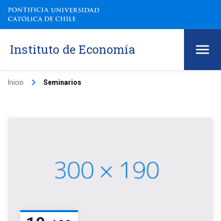
Instituto de Economía
keyboard_arrow_right
Inicio
Seminarios