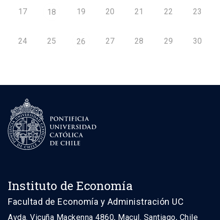
17
19
20
21
22
23
18
24
25
27
28
29
30
26
Instituto de Economía
Facultad de Economía y Administración UC
Avda. Vicuña Mackenna 4860, Macul. Santiago, Chile