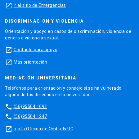
launch
Ir al sitio de Emergencias
DISCRIMINACIÓN Y VIOLENCIA
Orientación y apoyo en casos de discriminación, violencia de
género o violencia sexual.
launch
Contacto para apoyo
launch
Más orientación
MEDIACIÓN UNIVERSITARIA
Teléfonos para orientación y consejo si se ha vulnerado
alguno de tus derechos en la universidad.
phone
(56)95504 1691
phone
(56)95504 1247
launch
Ir a la Oficina de Ombuds UC