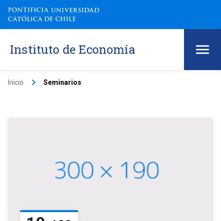
Instituto de Economía
keyboard_arrow_right
Inicio
Seminarios