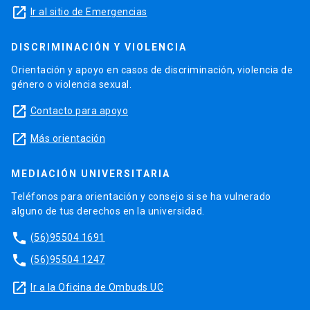
launch
Ir al sitio de Emergencias
DISCRIMINACIÓN Y VIOLENCIA
Orientación y apoyo en casos de discriminación, violencia de
género o violencia sexual.
launch
Contacto para apoyo
launch
Más orientación
MEDIACIÓN UNIVERSITARIA
Teléfonos para orientación y consejo si se ha vulnerado
alguno de tus derechos en la universidad.
phone
(56)95504 1691
phone
(56)95504 1247
launch
Ir a la Oficina de Ombuds UC