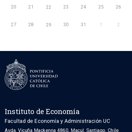
20
21
23
24
25
26
22
27
28
30
31
1
2
29
Instituto de Economía
Facultad de Economía y Administración UC
Avda. Vicuña Mackenna 4860, Macul. Santiago, Chile