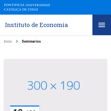
Instituto de Economía
keyboard_arrow_right
Inicio
Seminarios