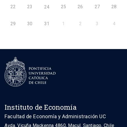
22
23
25
26
27
28
24
29
30
31
1
2
3
4
Instituto de Economía
Facultad de Economía y Administración UC
Avda. Vicuña Mackenna 4860, Macul. Santiago, Chile