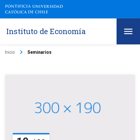
Instituto de Economía
keyboard_arrow_right
Inicio
Seminarios