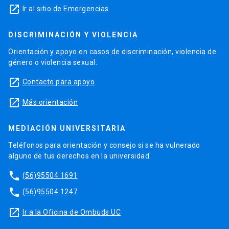
launch
Ir al sitio de Emergencias
DISCRIMINACIÓN Y VIOLENCIA
Orientación y apoyo en casos de discriminación, violencia de
género o violencia sexual.
launch
Contacto para apoyo
launch
Más orientación
MEDIACIÓN UNIVERSITARIA
Teléfonos para orientación y consejo si se ha vulnerado
alguno de tus derechos en la universidad.
phone
(56)95504 1691
phone
(56)95504 1247
launch
Ir a la Oficina de Ombuds UC