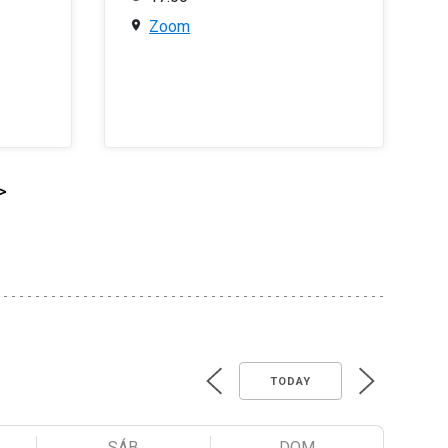
Zoom
>
TODAY
SÁB
DOM