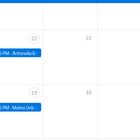
23
22
5 PM -
Antonella Bancalari, Institute for Fiscal Studies (IFS) and Research Associate at University College London (UCL)
30
29
5 PM -
Mateo Uribe-Castro, Universidad de los Andes (Colombia)