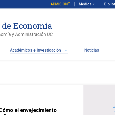
ADMISIÓN
Medios
arrow_drop_down
Biblio
o de Economía
nomía y Administración UC
Académicos e Investigación
Noticias
arrow_drop_down
 Cómo el envejecimiento