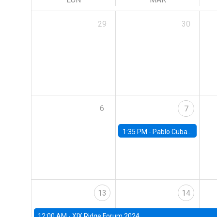
29
30
6
7
1:35 PM -
Pablo Cuba, FED Board
13
14
12:00 AM -
XIX Ridge Forum 2024