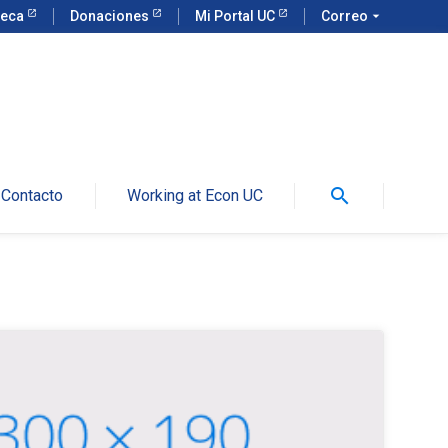
teca
Donaciones
Mi Portal UC
Correo
arrow_drop_down
search
Contacto
Working at Econ UC