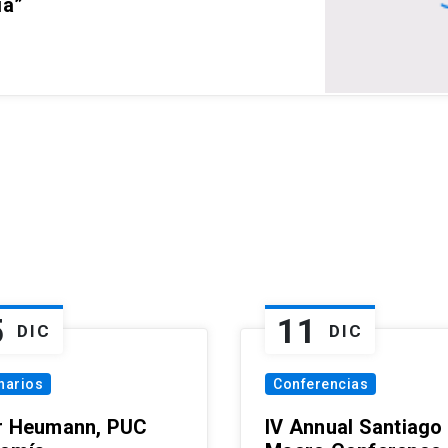
ia”
5
11
DIC
DIC
narios
Conferencias
r Heumann, PUC
IV Annual Santiago