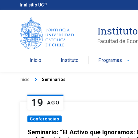
Ir al sitio UC
Institut
Facultad de Eco
Inicio
Instituto
Programas
arrow_drop_down
keyboard_arrow_right
Inicio
Seminarios
19
AGO
Conferencias
Seminario: “El Activo que Ignoramos: