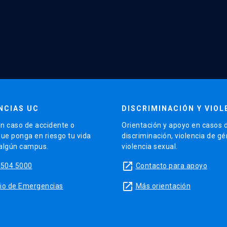
NCIAS UC
DISCRIMINACIÓN Y VIOL
n caso de accidente o
Orientación y apoyo en casos 
que ponga en riesgo tu vida
discriminación, violencia de g
 algún campus.
violencia sexual.
launch
5504 5000
Contacto para apoyo
launch
sitio de Emergencias
Más orientación