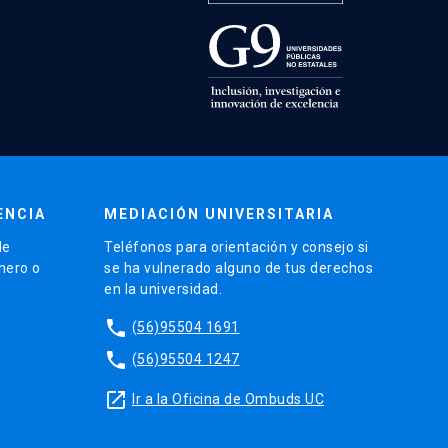
ENCIA
MEDIACIÓN UNIVERSITARIA
de
Teléfonos para orientación y consejo si
énero o
se ha vulnerado alguno de tus derechos
en la universidad.
phone
(56)95504 1691
phone
(56)95504 1247
launch
Ir a la Oficina de Ombuds UC