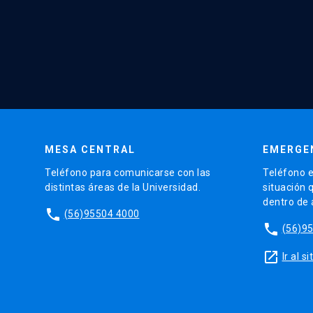
MESA CENTRAL
EMERGE
Teléfono para comunicarse con las
Teléfono e
distintas áreas de la Universidad.
situación 
dentro de
phone
(56)95504 4000
phone
(56)9
launch
Ir al 