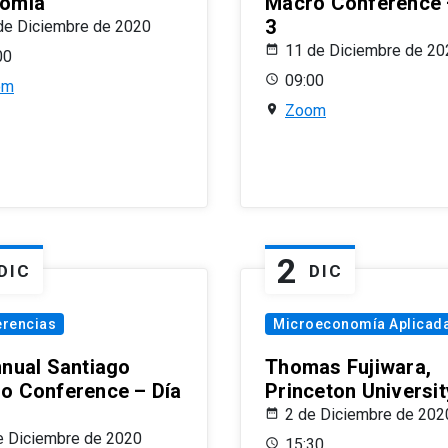
omía
Macro Conference 
3
de Diciembre de 2020
11 de Diciembre de 20
00
09:00
om
Zoom
2
DIC
DIC
erencias
Microeconomía Aplicad
nnual Santiago
Thomas Fujiwara,
o Conference – Día
Princeton Universit
2 de Diciembre de 202
e Diciembre de 2020
15:30