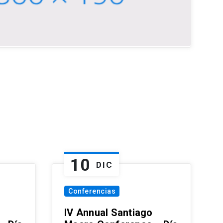
10
DIC
Conferencias
IV Annual Santiago