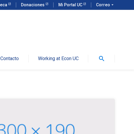
teca
Donaciones
Mi Portal UC
Correo
arrow_drop_down
search
Contacto
Working at Econ UC