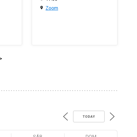
Zoom
>
TODAY
SÁB
DOM