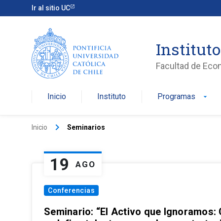
Ir al sitio UC
Institut
Facultad de Eco
Inicio
Instituto
Programas
arrow_drop_down
keyboard_arrow_right
Inicio
Seminarios
19
AGO
Conferencias
Seminario: “El Activo que Ignoramos: