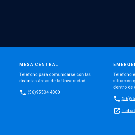
MESA CENTRAL
EMERGE
Teléfono para comunicarse con las
Teléfono e
distintas áreas de la Universidad.
situación 
dentro de
phone
(56)95504 4000
phone
(56)9
launch
Ir al 