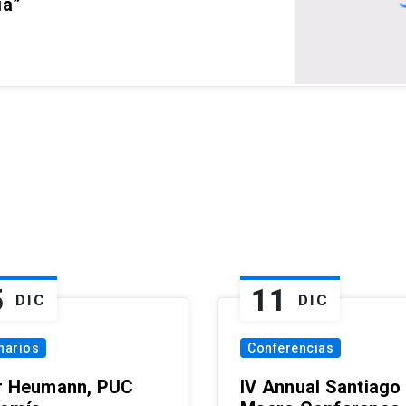
ia”
5
11
DIC
DIC
narios
Conferencias
r Heumann, PUC
IV Annual Santiago