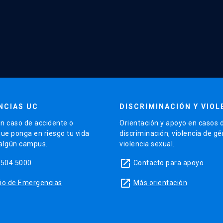
NCIAS UC
DISCRIMINACIÓN Y VIOL
n caso de accidente o
Orientación y apoyo en casos 
que ponga en riesgo tu vida
discriminación, violencia de g
 algún campus.
violencia sexual.
launch
5504 5000
Contacto para apoyo
launch
sitio de Emergencias
Más orientación