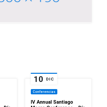
10
DIC
Conferencias
IV Annual Santiago