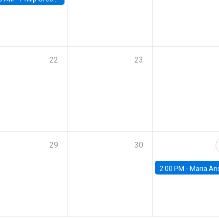
22
23
29
30
2:00 PM -
Maria Aristizabal-Ramirez, FED