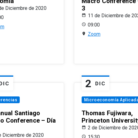
omía
Macro Conference 
3
de Diciembre de 2020
11 de Diciembre de 20
00
09:00
om
Zoom
2
DIC
DIC
erencias
Microeconomía Aplicad
nnual Santiago
Thomas Fujiwara,
o Conference – Día
Princeton Universit
2 de Diciembre de 202
e Diciembre de 2020
15:30