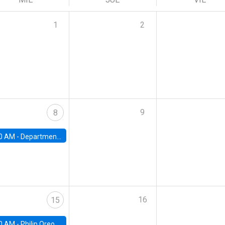
1
2
9
8
0 AM -
Department Seminar: James Robinson
16
15
0 AM -
Philip Oreopolous, University of Toronto