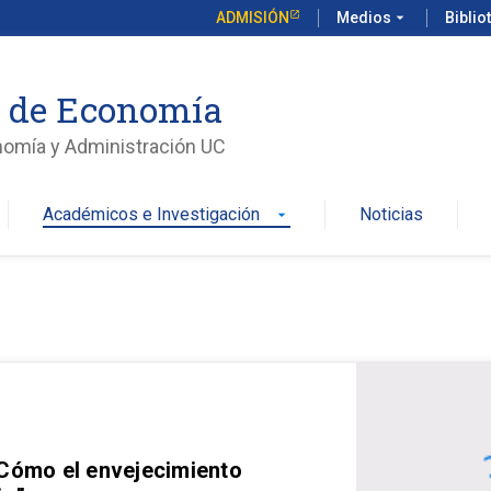
ADMISIÓN
Medios
arrow_drop_down
Biblio
o de Economía
nomía y Administración UC
Académicos e Investigación
Noticias
arrow_drop_down
 Cómo el envejecimiento