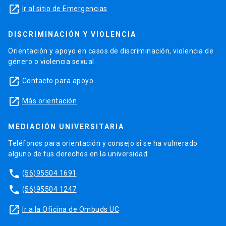
launch
Ir al sitio de Emergencias
DISCRIMINACIÓN Y VIOLENCIA
Orientación y apoyo en casos de discriminación, violencia de
género o violencia sexual.
launch
Contacto para apoyo
launch
Más orientación
MEDIACIÓN UNIVERSITARIA
Teléfonos para orientación y consejo si se ha vulnerado
alguno de tus derechos en la universidad.
phone
(56)95504 1691
phone
(56)95504 1247
launch
Ir a la Oficina de Ombuds UC