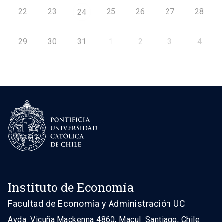
22
23
25
26
27
28
24
29
30
31
1
2
3
4
Instituto de Economía
Facultad de Economía y Administración UC
Avda. Vicuña Mackenna 4860, Macul. Santiago, Chile