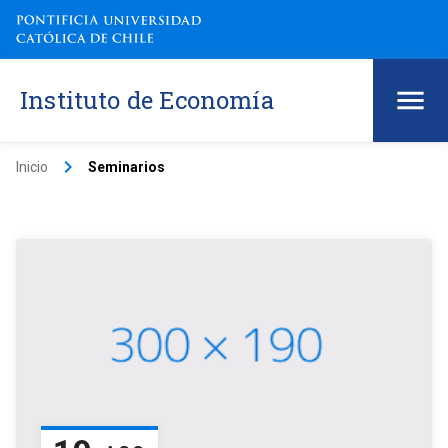
Instituto de Economía
keyboard_arrow_right
Inicio
Seminarios