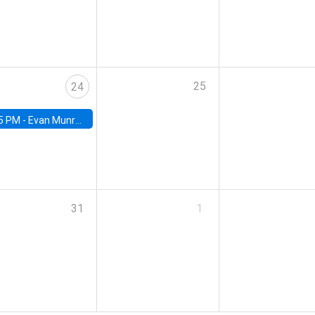
25
24
5 PM -
Evan Munro, Neyman Visiting Assistant Professor in the Department of Statistics at UC Berkeley
31
1