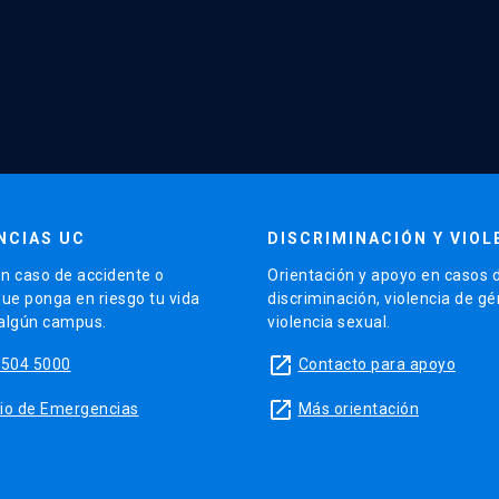
NCIAS UC
DISCRIMINACIÓN Y VIOL
n caso de accidente o
Orientación y apoyo en casos 
que ponga en riesgo tu vida
discriminación, violencia de g
 algún campus.
violencia sexual.
launch
5504 5000
Contacto para apoyo
launch
sitio de Emergencias
Más orientación