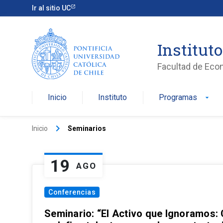
Ir al sitio UC
Institut
Facultad de Eco
Inicio
Instituto
Programas
arrow_drop_down
keyboard_arrow_right
Inicio
Seminarios
19
AGO
Conferencias
Seminario: “El Activo que Ignoramos: