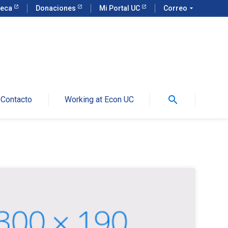
teca
Donaciones
Mi Portal UC
Correo
arrow_drop_down
search
Contacto
Working at Econ UC