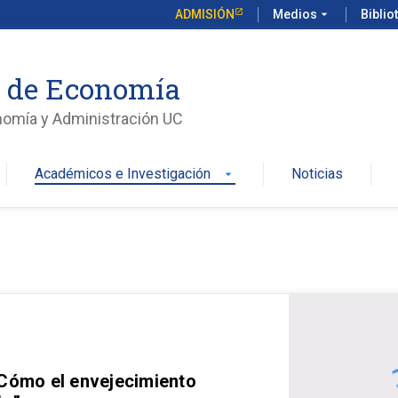
ADMISIÓN
Medios
arrow_drop_down
Biblio
o de Economía
nomía y Administración UC
Académicos e Investigación
Noticias
arrow_drop_down
 Cómo el envejecimiento