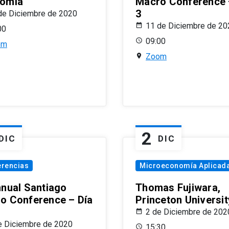
omía
Macro Conference 
3
de Diciembre de 2020
11 de Diciembre de 20
00
09:00
om
Zoom
2
DIC
DIC
erencias
Microeconomía Aplicad
nnual Santiago
Thomas Fujiwara,
o Conference – Día
Princeton Universit
2 de Diciembre de 202
e Diciembre de 2020
15:30