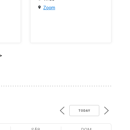
Zoom
>
TODAY
SÁB
DOM