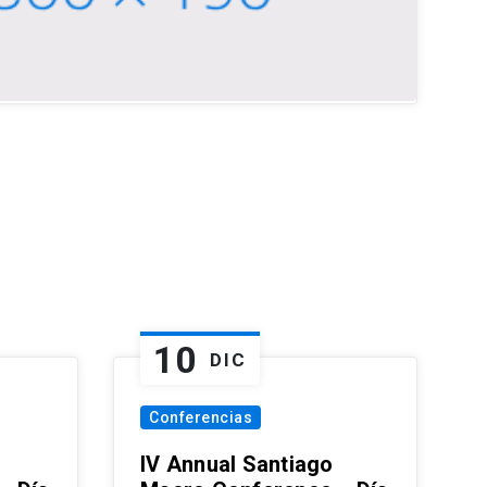
10
DIC
Conferencias
IV Annual Santiago