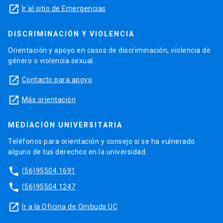
launch
Ir al sitio de Emergencias
DISCRIMINACIÓN Y VIOLENCIA
Orientación y apoyo en casos de discriminación, violencia de
género o violencia sexual.
launch
Contacto para apoyo
launch
Más orientación
MEDIACIÓN UNIVERSITARIA
Teléfonos para orientación y consejo si se ha vulnerado
alguno de tus derechos en la universidad.
phone
(56)95504 1691
phone
(56)95504 1247
launch
Ir a la Oficina de Ombuds UC