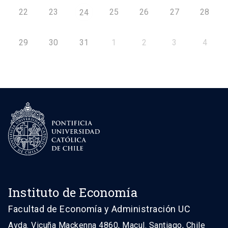
22
23
25
26
27
28
24
29
30
31
1
2
3
4
Instituto de Economía
Facultad de Economía y Administración UC
Avda. Vicuña Mackenna 4860, Macul. Santiago, Chile