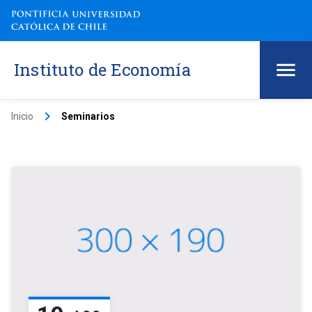
Instituto de Economía
keyboard_arrow_right
Inicio
Seminarios