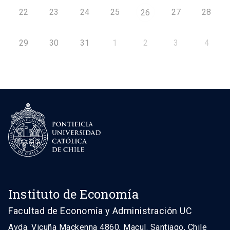
22
23
24
25
27
28
26
29
30
31
1
2
3
4
Instituto de Economía
Facultad de Economía y Administración UC
Avda. Vicuña Mackenna 4860, Macul. Santiago, Chile