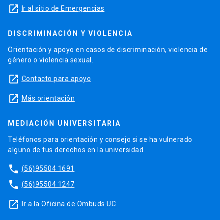
launch
Ir al sitio de Emergencias
DISCRIMINACIÓN Y VIOLENCIA
Orientación y apoyo en casos de discriminación, violencia de
género o violencia sexual.
launch
Contacto para apoyo
launch
Más orientación
MEDIACIÓN UNIVERSITARIA
Teléfonos para orientación y consejo si se ha vulnerado
alguno de tus derechos en la universidad.
phone
(56)95504 1691
phone
(56)95504 1247
launch
Ir a la Oficina de Ombuds UC