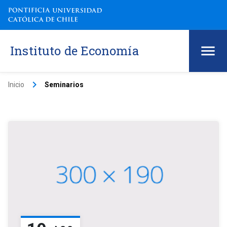
Instituto de Economía
keyboard_arrow_right
Inicio
Seminarios