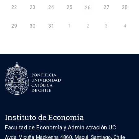
22
23
24
25
27
28
26
29
30
31
1
2
3
4
Instituto de Economía
Facultad de Economía y Administración UC
Avda. Vicuña Mackenna 4860, Macul. Santiago, Chile