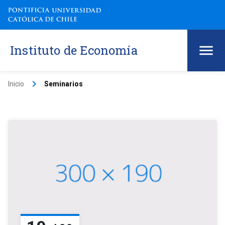
Instituto de Economía
keyboard_arrow_right
Inicio
Seminarios