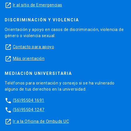
launch
Ir al sitio de Emergencias
DISCRIMINACIÓN Y VIOLENCIA
Orientación y apoyo en casos de discriminación, violencia de
género o violencia sexual.
launch
Contacto para apoyo
launch
Más orientación
MEDIACIÓN UNIVERSITARIA
Teléfonos para orientación y consejo si se ha vulnerado
alguno de tus derechos en la universidad.
phone
(56)95504 1691
phone
(56)95504 1247
launch
Ir a la Oficina de Ombuds UC