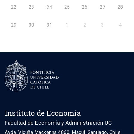
22
23
25
26
27
28
24
29
30
31
1
2
3
4
Instituto de Economía
Facultad de Economía y Administración UC
Avda. Vicuña Mackenna 4860, Macul. Santiago, Chile