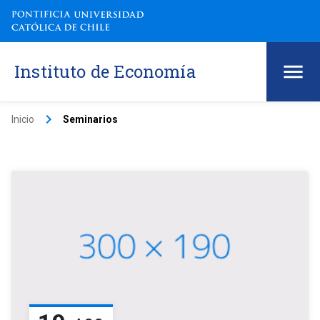
Instituto de Economía
keyboard_arrow_right
Inicio
Seminarios