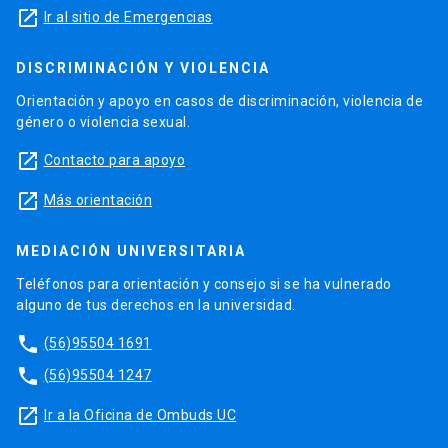
launch
Ir al sitio de Emergencias
DISCRIMINACIÓN Y VIOLENCIA
Orientación y apoyo en casos de discriminación, violencia de
género o violencia sexual.
launch
Contacto para apoyo
launch
Más orientación
MEDIACIÓN UNIVERSITARIA
Teléfonos para orientación y consejo si se ha vulnerado
alguno de tus derechos en la universidad.
phone
(56)95504 1691
phone
(56)95504 1247
launch
Ir a la Oficina de Ombuds UC