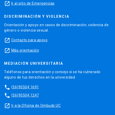
launch
Ir al sitio de Emergencias
DISCRIMINACIÓN Y VIOLENCIA
Orientación y apoyo en casos de discriminación, violencia de
género o violencia sexual.
launch
Contacto para apoyo
launch
Más orientación
MEDIACIÓN UNIVERSITARIA
Teléfonos para orientación y consejo si se ha vulnerado
alguno de tus derechos en la universidad.
phone
(56)95504 1691
phone
(56)95504 1247
launch
Ir a la Oficina de Ombuds UC