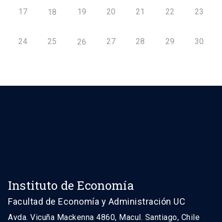
17
19
20
21
22
23
18
24
25
27
28
29
30
26
Instituto de Economía
Facultad de Economía y Administración UC
Avda. Vicuña Mackenna 4860, Macul. Santiago, Chile