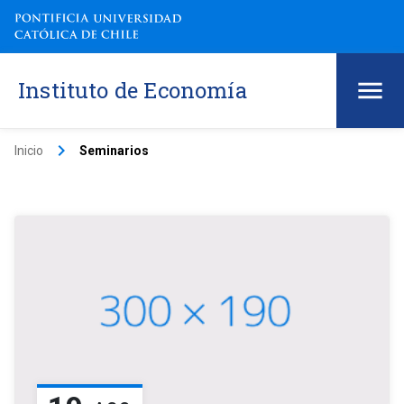
Instituto de Economía
keyboard_arrow_right
Inicio
Seminarios