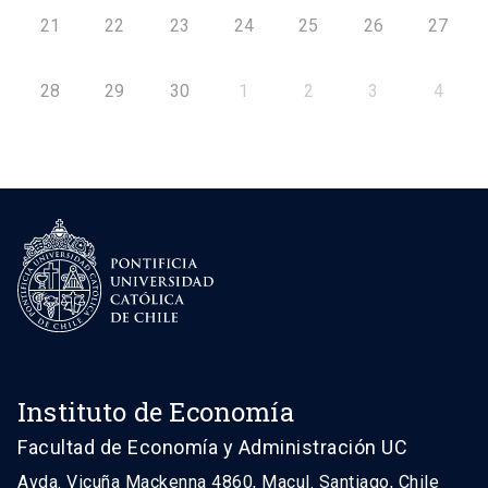
21
22
23
24
25
26
27
28
29
30
1
2
3
4
Instituto de Economía
Facultad de Economía y Administración UC
Avda. Vicuña Mackenna 4860, Macul. Santiago, Chile