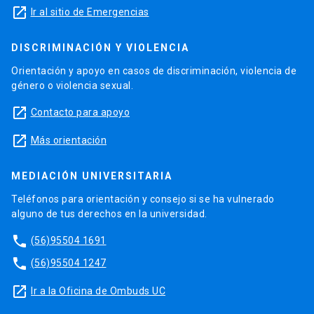
launch
Ir al sitio de Emergencias
DISCRIMINACIÓN Y VIOLENCIA
Orientación y apoyo en casos de discriminación, violencia de
género o violencia sexual.
launch
Contacto para apoyo
launch
Más orientación
MEDIACIÓN UNIVERSITARIA
Teléfonos para orientación y consejo si se ha vulnerado
alguno de tus derechos en la universidad.
phone
(56)95504 1691
phone
(56)95504 1247
launch
Ir a la Oficina de Ombuds UC