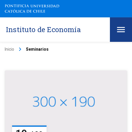
Instituto de Economía
keyboard_arrow_right
Inicio
Seminarios