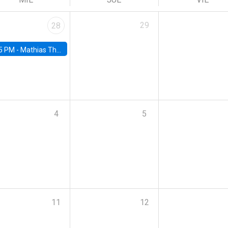
29
28
5 PM -
Mathias Thoenig, University of Lausanne
4
5
11
12