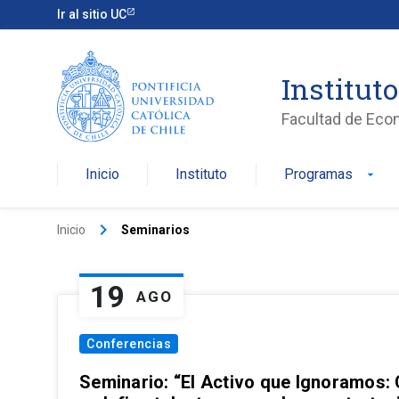
Ir al sitio UC
Institut
Facultad de Eco
Inicio
Instituto
Programas
arrow_drop_down
keyboard_arrow_right
Inicio
Seminarios
19
AGO
Conferencias
Seminario: “El Activo que Ignoramos: