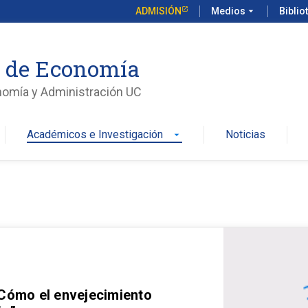
ADMISIÓN
Medios
arrow_drop_down
Biblio
o de Economía
nomía y Administración UC
Académicos e Investigación
Noticias
arrow_drop_down
 Cómo el envejecimiento