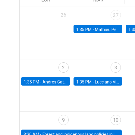
26
27
1:35 PM -
Mathieu Pedemonte, IDB
1:3
2
3
1:35 PM -
Andres Gatty, alumno Doctorado en Economía
1:35 PM -
Lucciano Villacorta, Banco Central de Chile
9
10
8:30 AM -
Forest and Indigenous land policies in Latin America: Lessons from the Chilean Experience