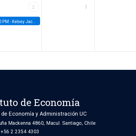
3
2
0 PM -
Kelsey Jack, UC Berkeley
ituto de Economía
 de Economía y Administración UC
uña Mackenna 4860, Macul. Santiago, Chile
: +56 2 2354 4303