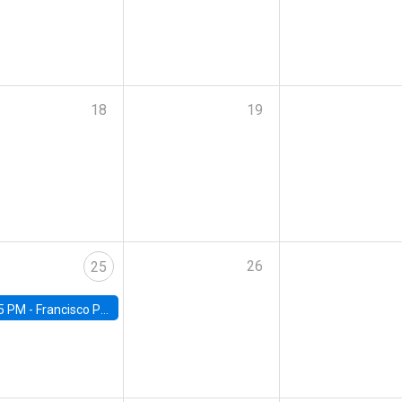
18
19
26
25
5 PM -
Francisco Pino, Universidad de Chile