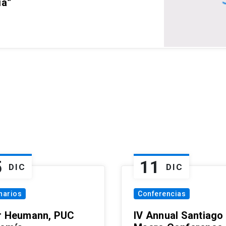
ia”
5
11
DIC
DIC
narios
Conferencias
r Heumann, PUC
IV Annual Santiago