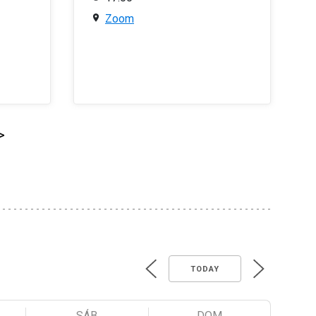
Zoom
>
TODAY
SÁB
DOM