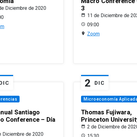
omía
Macro Conference 
3
de Diciembre de 2020
11 de Diciembre de 20
00
09:00
om
Zoom
2
DIC
DIC
erencias
Microeconomía Aplicad
nnual Santiago
Thomas Fujiwara,
o Conference – Día
Princeton Universit
2 de Diciembre de 202
e Diciembre de 2020
15:30