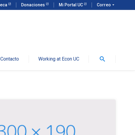
teca
Donaciones
Mi Portal UC
Correo
arrow_drop_down
search
Contacto
Working at Econ UC