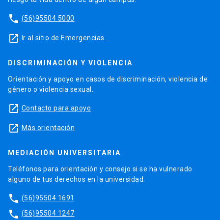
phone
(56)95504 5000
launch
Ir al sitio de Emergencias
DISCRIMINACIÓN Y VIOLENCIA
Orientación y apoyo en casos de discriminación, violencia de
género o violencia sexual.
launch
Contacto para apoyo
launch
Más orientación
MEDIACIÓN UNIVERSITARIA
Teléfonos para orientación y consejo si se ha vulnerado
alguno de tus derechos en la universidad.
phone
(56)95504 1691
phone
(56)95504 1247