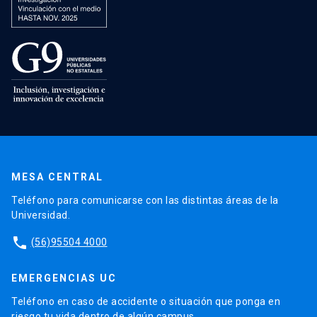
MESA CENTRAL
Teléfono para comunicarse con las distintas áreas de la
Universidad.
phone
(56)95504 4000
EMERGENCIAS UC
Teléfono en caso de accidente o situación que ponga en
riesgo tu vida dentro de algún campus.