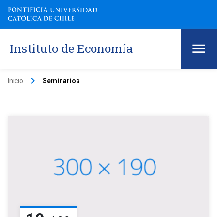
Instituto de Economía
keyboard_arrow_right
Inicio
Seminarios