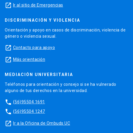
launch
Ir al sitio de Emergencias
DISCRIMINACIÓN Y VIOLENCIA
Orientación y apoyo en casos de discriminación, violencia de
género o violencia sexual.
launch
Contacto para apoyo
launch
Más orientación
MEDIACIÓN UNIVERSITARIA
Teléfonos para orientación y consejo si se ha vulnerado
alguno de tus derechos en la universidad.
phone
(56)95504 1691
phone
(56)95504 1247
launch
Ir a la Oficina de Ombuds UC