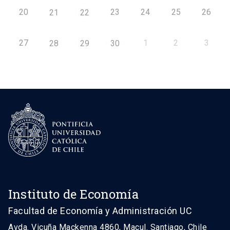
20
23
24
25
26
21
22
27
1
2
3
28
29
30
Instituto de Economía
Facultad de Economía y Administración UC
Avda. Vicuña Mackenna 4860, Macul. Santiago, Chile