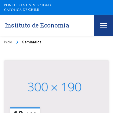
Instituto de Economía
keyboard_arrow_right
Inicio
Seminarios