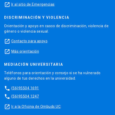
launch
Ir al sitio de Emergencias
DISCRIMINACIÓN Y VIOLENCIA
Orientación y apoyo en casos de discriminación, violencia de
género o violencia sexual.
launch
Contacto para apoyo
launch
Más orientación
MEDIACIÓN UNIVERSITARIA
Teléfonos para orientación y consejo si se ha vulnerado
alguno de tus derechos en la universidad.
phone
(56)95504 1691
phone
(56)95504 1247
launch
Ir a la Oficina de Ombuds UC