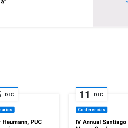
ia”
5
11
DIC
DIC
narios
Conferencias
r Heumann, PUC
IV Annual Santiago