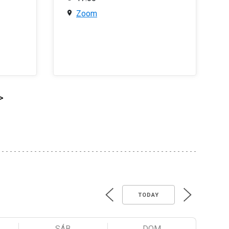
Zoom
>
TODAY
SÁB
DOM