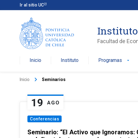
Ir al sitio UC
Institut
Facultad de Eco
Inicio
Instituto
Programas
arrow_drop_down
keyboard_arrow_right
Inicio
Seminarios
19
AGO
Conferencias
Seminario: “El Activo que Ignoramos: