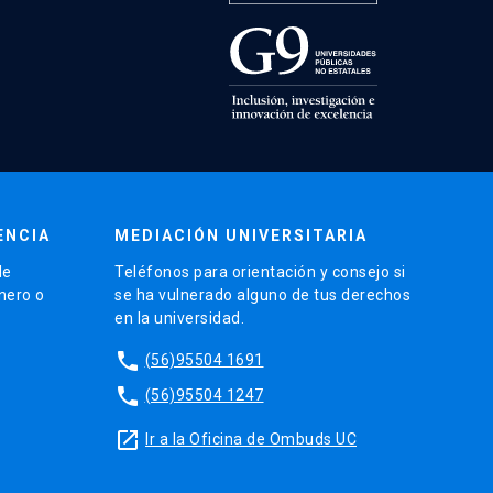
ENCIA
MEDIACIÓN UNIVERSITARIA
de
Teléfonos para orientación y consejo si
énero o
se ha vulnerado alguno de tus derechos
en la universidad.
phone
(56)95504 1691
phone
(56)95504 1247
launch
Ir a la Oficina de Ombuds UC