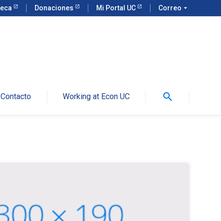
teca
Donaciones
Mi Portal UC
Correo
arrow_drop_down
search
Contacto
Working at Econ UC