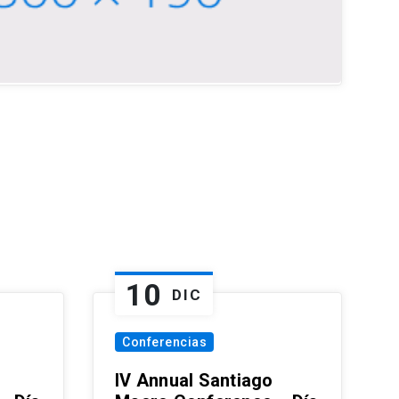
10
DIC
Conferencias
IV Annual Santiago