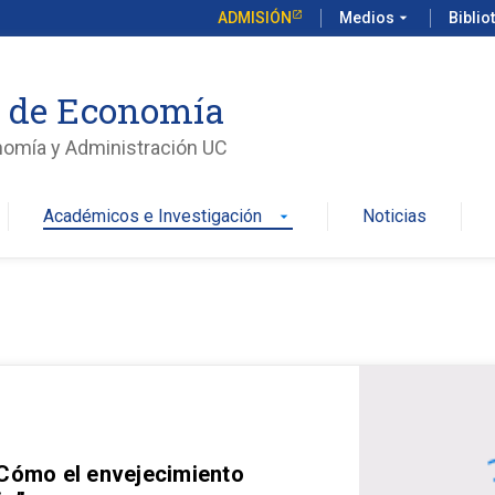
ADMISIÓN
Medios
arrow_drop_down
Biblio
o de Economía
nomía y Administración UC
Académicos e Investigación
Noticias
arrow_drop_down
 Cómo el envejecimiento