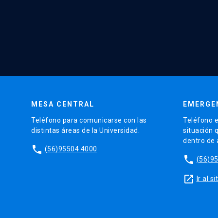
MESA CENTRAL
EMERGE
Teléfono para comunicarse con las
Teléfono e
distintas áreas de la Universidad.
situación 
dentro de
phone
(56)95504 4000
phone
(56)9
launch
Ir al 