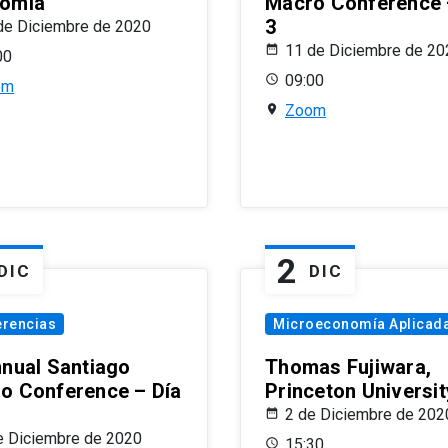
omía
Macro Conference 
3
de Diciembre de 2020
11 de Diciembre de 20
00
09:00
om
Zoom
2
DIC
DIC
erencias
Microeconomía Aplicad
nnual Santiago
Thomas Fujiwara,
o Conference – Día
Princeton Universit
2 de Diciembre de 202
e Diciembre de 2020
15:30