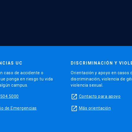
NCIAS UC
DISCRIMINACIÓN Y VIOL
n caso de accidente o
Orientación y apoyo en casos 
que ponga en riesgo tu vida
discriminación, violencia de g
 algún campus.
violencia sexual.
launch
5504 5000
Contacto para apoyo
launch
sitio de Emergencias
Más orientación