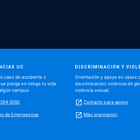
NCIAS UC
DISCRIMINACIÓN Y VIOL
n caso de accidente o
Orientación y apoyo en casos 
que ponga en riesgo tu vida
discriminación, violencia de g
 algún campus.
violencia sexual.
launch
5504 5000
Contacto para apoyo
launch
sitio de Emergencias
Más orientación