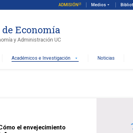
ADMISIÓN
Medios
arrow_drop_down
Biblio
o de Economía
nomía y Administración UC
Académicos e Investigación
Noticias
arrow_drop_down
 Cómo el envejecimiento