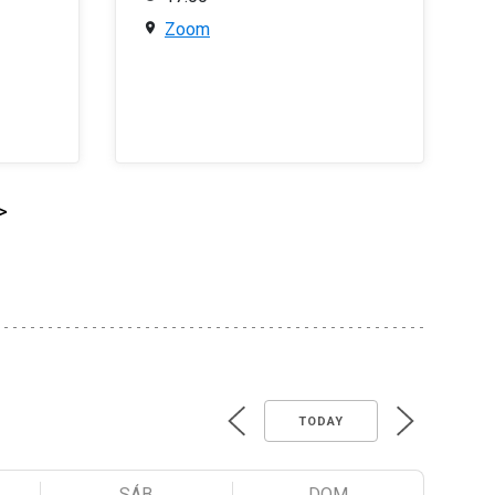
Zoom
>
TODAY
SÁB
DOM