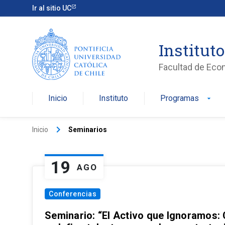
Ir al sitio UC
Institut
Facultad de Eco
Inicio
Instituto
Programas
arrow_drop_down
keyboard_arrow_right
Inicio
Seminarios
19
AGO
Conferencias
Seminario: “El Activo que Ignoramos: