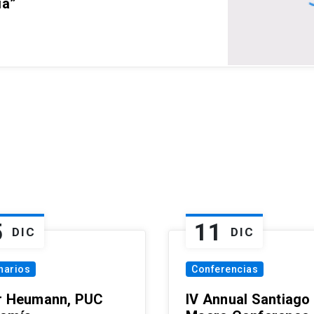
ia”
5
11
DIC
DIC
narios
Conferencias
r Heumann, PUC
IV Annual Santiago