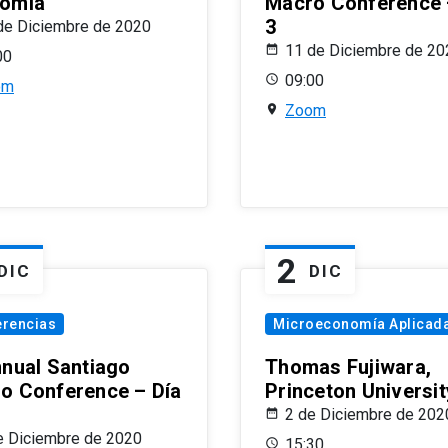
omía
Macro Conference 
3
de Diciembre de 2020
11 de Diciembre de 20
00
09:00
om
Zoom
2
DIC
DIC
erencias
Microeconomía Aplicad
nnual Santiago
Thomas Fujiwara,
o Conference – Día
Princeton Universit
2 de Diciembre de 202
e Diciembre de 2020
15:30