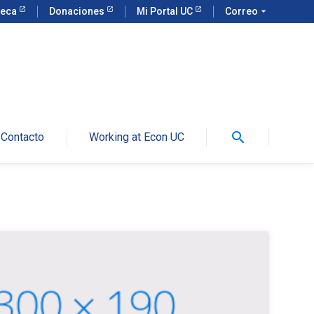
teca
Donaciones
Mi Portal UC
Correo
arrow_drop_down
search
Contacto
Working at Econ UC