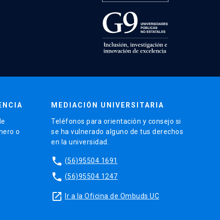
ENCIA
MEDIACIÓN UNIVERSITARIA
de
Teléfonos para orientación y consejo si
énero o
se ha vulnerado alguno de tus derechos
en la universidad.
phone
(56)95504 1691
phone
(56)95504 1247
launch
Ir a la Oficina de Ombuds UC