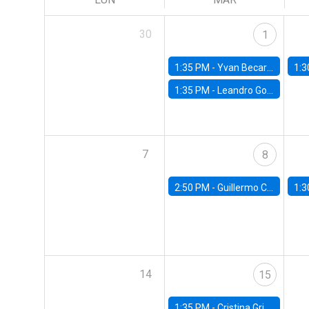
30
1
1:35 PM -
Yvan Becard, PUC Río
1:3
1:35 PM -
Leandro Gorno, FGV EPGE Brazilian School of Economics and Finance
7
8
2:50 PM -
Guillermo Carlomagno, Banco Central de Chile
1:3
14
15
1:35 PM -
Cristina Griffa, Universidad de Chile