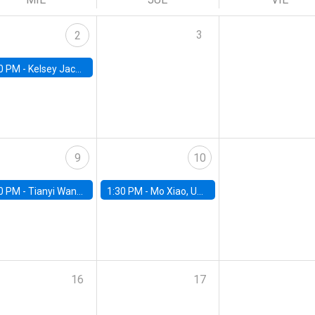
3
2
0 PM -
Kelsey Jack, UC Berkeley
9
10
0 PM -
Tianyi Wang, University of Toronto
1:30 PM -
Mo Xiao, University of Arizona
16
17