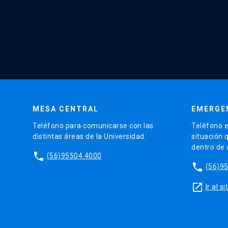
MESA CENTRAL
EMERGE
Teléfono para comunicarse con las
Teléfono e
distintas áreas de la Universidad.
situación 
dentro de
phone
(56)95504 4000
phone
(56)9
launch
Ir al 