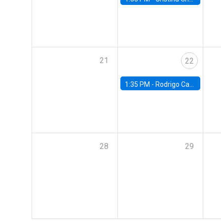
21
22
1:35 PM -
Rodrigo Caputo, Usach
28
29