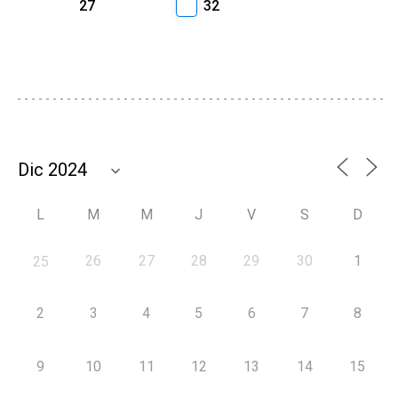
27
32
L
M
M
J
V
S
D
26
27
28
29
30
1
25
2
3
4
5
6
7
8
9
10
11
12
13
14
15