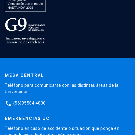
MESA CENTRAL
Teléfono para comunicarse con las distintas áreas de la
Universidad.
phone
(56)95504 4000
EMERGENCIAS UC
Teléfono en caso de accidente o situación que ponga en
riesgo tu vida dentro de algún campus.