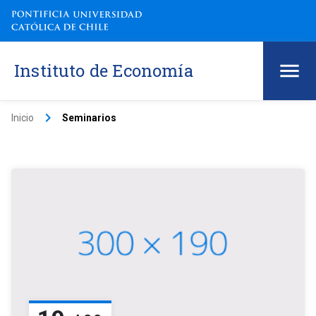
Instituto de Economía
keyboard_arrow_right
Inicio
Seminarios