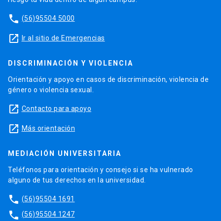
phone
(56)95504 5000
launch
Ir al sitio de Emergencias
DISCRIMINACIÓN Y VIOLENCIA
Orientación y apoyo en casos de discriminación, violencia de
género o violencia sexual.
launch
Contacto para apoyo
launch
Más orientación
MEDIACIÓN UNIVERSITARIA
Teléfonos para orientación y consejo si se ha vulnerado
alguno de tus derechos en la universidad.
phone
(56)95504 1691
phone
(56)95504 1247