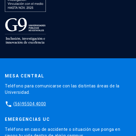
MESA CENTRAL
Teléfono para comunicarse con las distintas áreas de la
Universidad.
phone
(56)95504 4000
EMERGENCIAS UC
Teléfono en caso de accidente o situación que ponga en
riesgo tu vida dentro de algún campus.