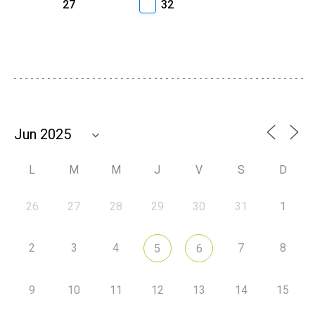
27
32
L
M
M
J
V
S
D
26
27
28
29
30
31
1
2
3
4
7
8
5
6
9
10
11
12
13
14
15