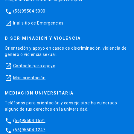
phone
(56)95504 5000
launch
Ir al sitio de Emergencias
DISCRIMINACIÓN Y VIOLENCIA
Orientación y apoyo en casos de discriminación, violencia de
género o violencia sexual.
launch
Contacto para apoyo
launch
Más orientación
MEDIACIÓN UNIVERSITARIA
Teléfonos para orientación y consejo si se ha vulnerado
alguno de tus derechos en la universidad.
phone
(56)95504 1691
phone
(56)95504 1247