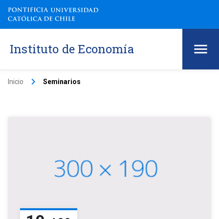
Instituto de Economía
keyboard_arrow_right
Inicio
Seminarios