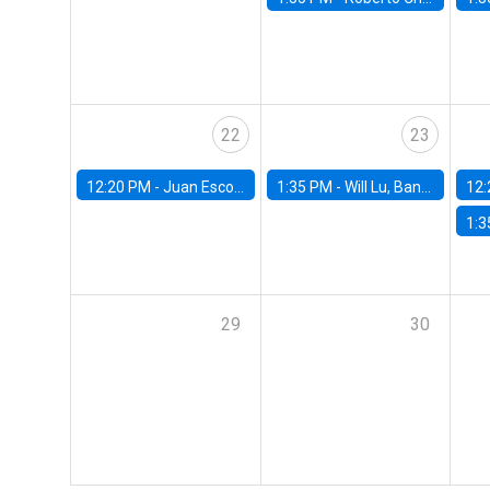
22
23
12:20 PM -
Juan Escobar, Universidad de Chile
1:35 PM -
Will Lu, Banco Central de Chile
12:
1:3
29
30