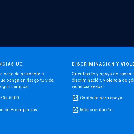
NCIAS UC
DISCRIMINACIÓN Y VIOL
n caso de accidente o
Orientación y apoyo en casos 
que ponga en riesgo tu vida
discriminación, violencia de g
 algún campus.
violencia sexual.
launch
5504 5000
Contacto para apoyo
launch
sitio de Emergencias
Más orientación