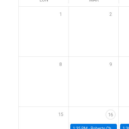
1
2
8
9
15
16
1:35 PM -
Roberto Chang, Rutgers University
1:3