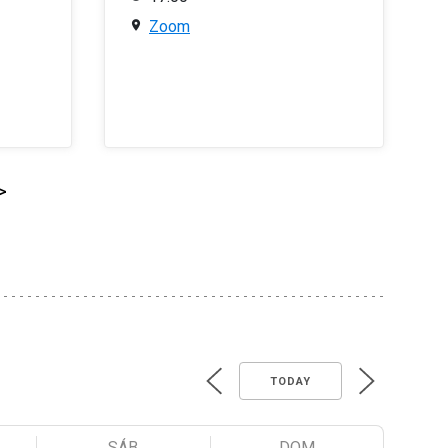
Zoom
>
TODAY
SÁB
DOM