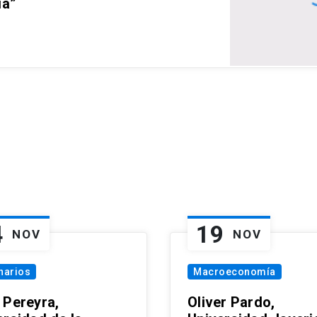
ia”
4
19
NOV
NOV
narios
Macroeconomía
 Pereyra,
Oliver Pardo,