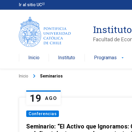
Ir al sitio UC
Institut
Facultad de Eco
Inicio
Instituto
Programas
arrow_drop_down
keyboard_arrow_right
Inicio
Seminarios
19
AGO
Conferencias
Seminario: “El Activo que Ignoramos: