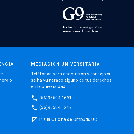
ENCIA
MEDIACIÓN UNIVERSITARIA
de
Teléfonos para orientación y consejo si
énero o
se ha vulnerado alguno de tus derechos
en la universidad.
phone
(56)95504 1691
phone
(56)95504 1247
launch
Ir a la Oficina de Ombuds UC