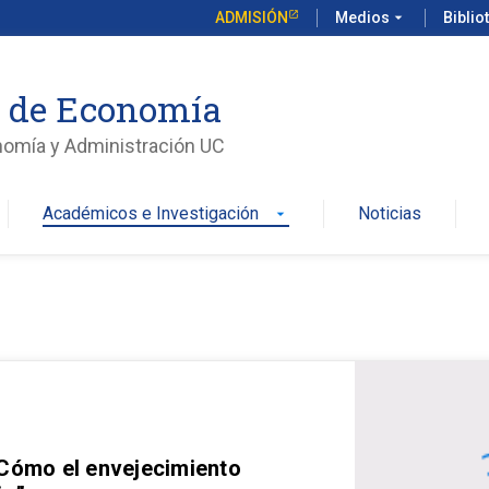
ADMISIÓN
Medios
arrow_drop_down
Biblio
o de Economía
nomía y Administración UC
Académicos e Investigación
Noticias
arrow_drop_down
 Cómo el envejecimiento