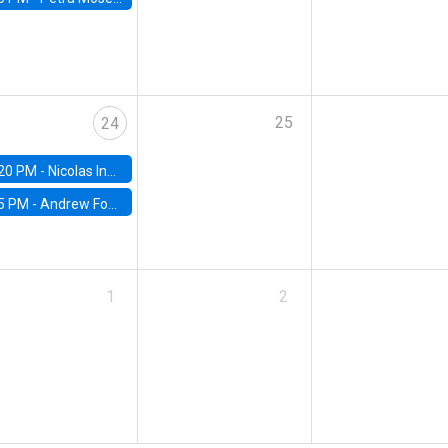
25
24
20 PM -
Nicolas Inostroza, Rotman School of Management, University of Toronto
5 PM -
Andrew Foster, Brown University
1
2