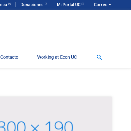
teca
Donaciones
Mi Portal UC
Correo
arrow_drop_down
search
Contacto
Working at Econ UC