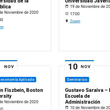
ersidad de la
Universidad Javeri
blica
19 de Noviembre de 2
de Noviembre de 2020
17:00
00
Zoom
om
1
10
NOV
NOV
oeconomía Aplicada
Seminarios
in Fiszbein, Boston
Gustavo Saraiva –
ersity
Escuela de
Administración
de Noviembre de 2020
10 de Noviembre de 2
30