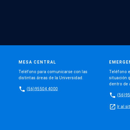
MESA CENTRAL
EMERGE
Teléfono para comunicarse con las
Teléfono e
distintas áreas de la Universidad.
situación 
dentro de
phone
(56)95504 4000
phone
(56)9
launch
Ir al 