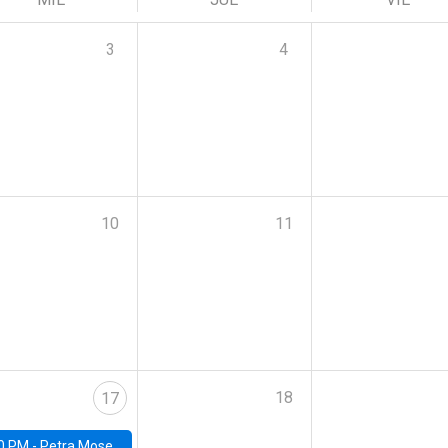
3
4
10
11
18
17
0 PM -
Petra Moser, NYU Stern